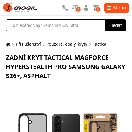
Menu
0
0
Vyhledávání
Hledat
Příslušenství
Pouzdra, obaly, kryty
Tactical
Zde
se
ZADNÍ KRYT TACTICAL MAGFORCE
nacházíte:
HYPERSTEALTH PRO SAMSUNG GALAXY
S26+, ASPHALT