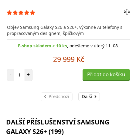
Přid
do
Objev Samsung Galaxy S26 a S26+, výkonné AI telefony s
poro
propracovaným designem, špičkovým
E-shop skladem > 10 ks
, odešleme v úterý 11. 08.
29 999 Kč
Počet položek
-
+
Přidat do košíku
Předchozí
Další
DALŠÍ PŘÍSLUŠENSTVÍ SAMSUNG
GALAXY S26+ (199)