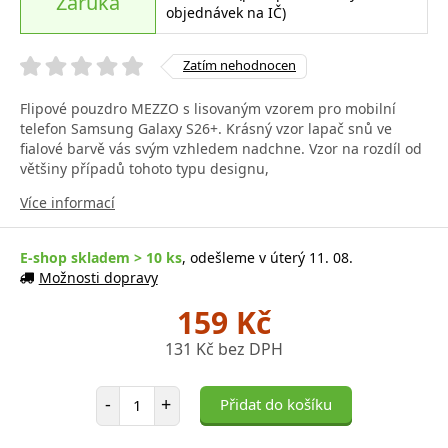
Záruka
objednávek na IČ)
Zatím nehodnocen
Flipové pouzdro MEZZO s lisovaným vzorem pro mobilní
telefon Samsung Galaxy S26+. Krásný vzor lapač snů ve
fialové barvě vás svým vzhledem nadchne. Vzor na rozdíl od
většiny případů tohoto typu designu,
Více informací
E-shop skladem > 10 ks
, odešleme v úterý 11. 08.
Možnosti dopravy
159 Kč
131 Kč bez DPH
Počet položek
-
+
Přidat do košíku