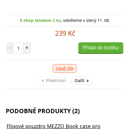
E-shop skladem 2 ks
, odešleme v úterý 11. 08.
239 Kč
Počet položek
-
+
Přidat do košíku
Ukaž vše
Předchozí
Další
PODOBNÉ PRODUKTY (2)
Flipové pouzdro MEZZO Book case pro