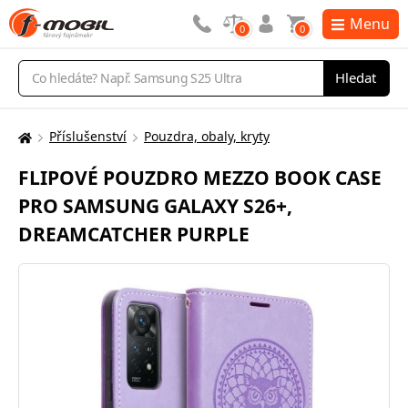
Menu
0
0
Vyhledávání
Hledat
Příslušenství
Pouzdra, obaly, kryty
Zde
se
FLIPOVÉ POUZDRO MEZZO BOOK CASE
nacházíte:
PRO SAMSUNG GALAXY S26+,
DREAMCATCHER PURPLE