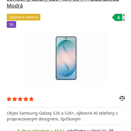
Modrá
Doprava zdarma
5G
Přid
do
Objev Samsung Galaxy S26 a S26+, výkonné AI telefony s
poro
propracovaným designem, špičkovým
E-shop skladem > 10 ks
, odešleme v úterý 11. 08.