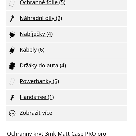
Ochranné fólie (5)
Náhradní díly (2)
Nabíječky (4)
Kabely (6)
Držáky do auta (4)
Powerbanky (5)
Handsfree (1)
Zobrazit více
Ochranný kryt 3mk Matt Case PRO pro