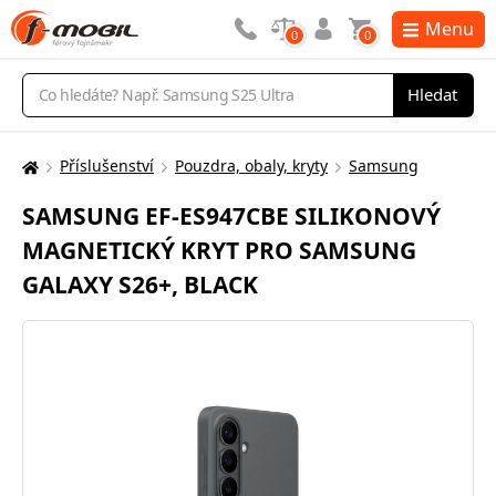
Menu
0
0
Vyhledávání
Hledat
Příslušenství
Pouzdra, obaly, kryty
Samsung
Zde
se
SAMSUNG EF-ES947CBE SILIKONOVÝ
nacházíte:
MAGNETICKÝ KRYT PRO SAMSUNG
GALAXY S26+, BLACK