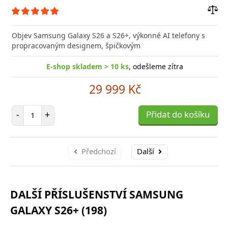
Přid
do
Objev Samsung Galaxy S26 a S26+, výkonné AI telefony s
poro
propracovaným designem, špičkovým
E-shop skladem > 10 ks
, odešleme zítra
29 999 Kč
Počet položek
-
+
Přidat do košíku
Předchozí
Další
DALŠÍ PŘÍSLUŠENSTVÍ SAMSUNG
GALAXY S26+ (198)