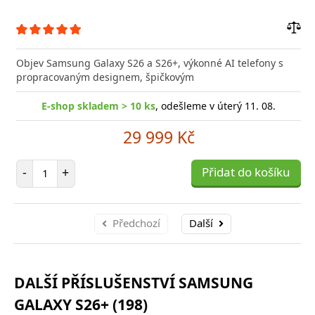
Přid
do
Objev Samsung Galaxy S26 a S26+, výkonné AI telefony s
poro
propracovaným designem, špičkovým
E-shop skladem > 10 ks
, odešleme v úterý 11. 08.
29 999 Kč
Počet položek
-
+
Přidat do košíku
Předchozí
Další
DALŠÍ PŘÍSLUŠENSTVÍ SAMSUNG
GALAXY S26+ (198)