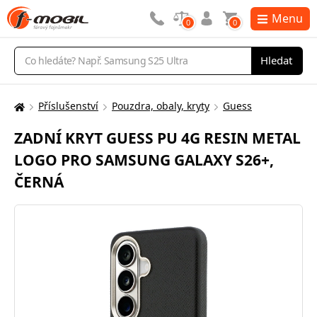
Menu
0
0
Vyhledávání
Hledat
Příslušenství
Pouzdra, obaly, kryty
Guess
Zde
se
ZADNÍ KRYT GUESS PU 4G RESIN METAL
nacházíte:
LOGO PRO SAMSUNG GALAXY S26+,
ČERNÁ