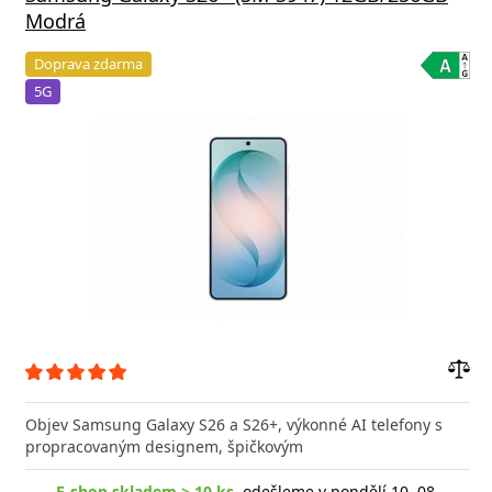
Modrá
Doprava zdarma
5G
Přid
do
Objev Samsung Galaxy S26 a S26+, výkonné AI telefony s
poro
propracovaným designem, špičkovým
E-shop skladem > 10 ks
, odešleme v pondělí 10. 08.