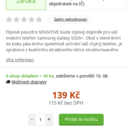
Záruka
objednávek na IČ)
Zatím nehodnocen
Flipové pouzdro SENSITIVE bude stylový doplněk pro váš
mobilní telefon Samsung Galaxy SD26+. Obal s otevíráním
do boku jako kniha spolehlivě ochrání váš chytrý telefon, je
vyrobeno z kvalitního atraktivního lehce strukturovaného
Více informací
E-shop skladem > 10 ks
, odešleme v pondělí 10. 08.
Možnosti dopravy
139 Kč
115 Kč bez DPH
Počet položek
-
+
Přidat do košíku