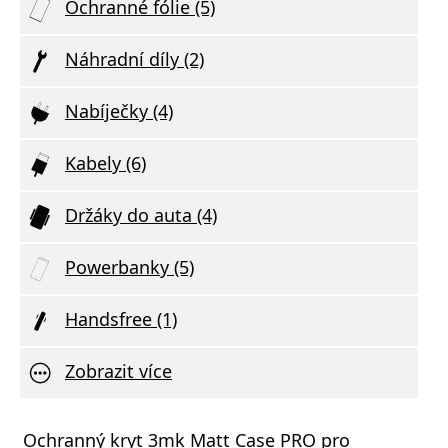
Ochranné fólie (5)
Náhradní díly (2)
Nabíječky (4)
Kabely (6)
Držáky do auta (4)
Powerbanky (5)
Handsfree (1)
Zobrazit více
Ochranný kryt 3mk Matt Case PRO pro