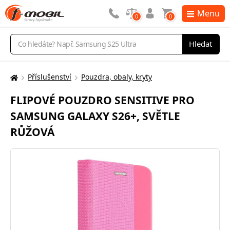
Menu
0
0
Vyhledávání
Hledat
Příslušenství
Pouzdra, obaly, kryty
Zde
se
FLIPOVÉ POUZDRO SENSITIVE PRO
nacházíte:
SAMSUNG GALAXY S26+, SVĚTLE
RŮŽOVÁ