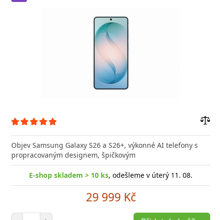
Přid
do
Objev Samsung Galaxy S26 a S26+, výkonné AI telefony s
poro
propracovaným designem, špičkovým
E-shop skladem > 10 ks
, odešleme v úterý 11. 08.
29 999 Kč
Počet položek