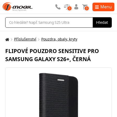
Menu
0
0
Vyhledávání
Hledat
Příslušenství
Pouzdra, obaly, kryty
Zde
se
FLIPOVÉ POUZDRO SENSITIVE PRO
nacházíte:
SAMSUNG GALAXY S26+, ČERNÁ