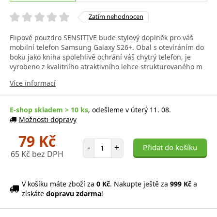
Zatím nehodnocen
Flipové pouzdro SENSITIVE bude stylový doplněk pro váš
mobilní telefon Samsung Galaxy S26+. Obal s otevíráním do
boku jako kniha spolehlivě ochrání váš chytrý telefon, je
vyrobeno z kvalitního atraktivního lehce strukturovaného m
Více informací
E-shop skladem > 10 ks
, odešleme v úterý 11. 08.
Možnosti dopravy
79 Kč
Počet položek
-
+
Přidat do košíku
65 Kč bez DPH
V košíku máte zboží za
0 Kč
. Nakupte ještě za
999 Kč
a
získáte
dopravu zdarma
!