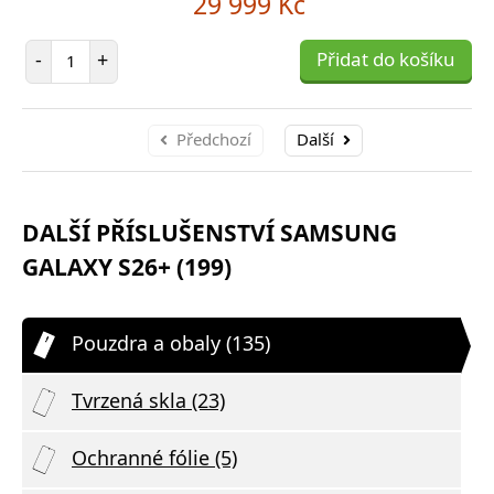
29 999 Kč
Počet položek
-
+
Přidat do košíku
Předchozí
Další
DALŠÍ PŘÍSLUŠENSTVÍ SAMSUNG
GALAXY S26+ (199)
Pouzdra a obaly (135)
Tvrzená skla (23)
Ochranné fólie (5)