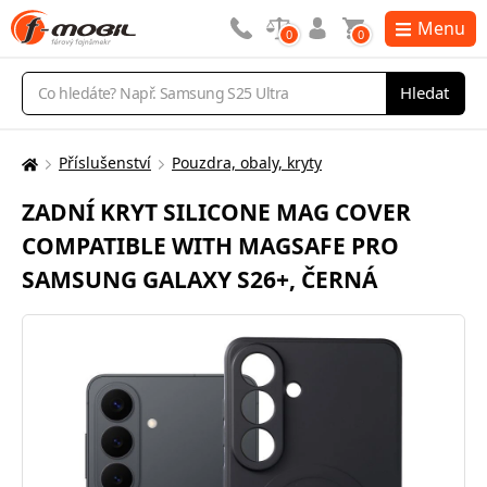
Menu
0
0
Vyhledávání
Hledat
Příslušenství
Pouzdra, obaly, kryty
Zde
se
ZADNÍ KRYT SILICONE MAG COVER
nacházíte:
COMPATIBLE WITH MAGSAFE PRO
SAMSUNG GALAXY S26+, ČERNÁ