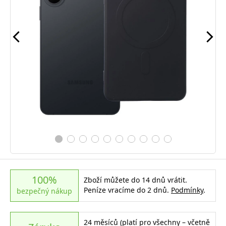
100%
Zboží můžete do 14 dnů vrátit.
Peníze vracíme do 2 dnů.
Podmínky
.
bezpečný nákup
24 měsíců (platí pro všechny – včetně