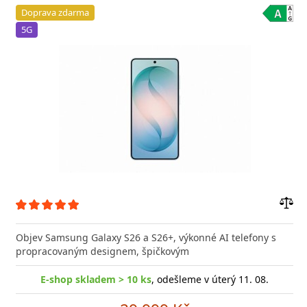
Doprava zdarma
5G
Přid
do
Objev Samsung Galaxy S26 a S26+, výkonné AI telefony s
poro
propracovaným designem, špičkovým
E-shop skladem > 10 ks
, odešleme v úterý 11. 08.