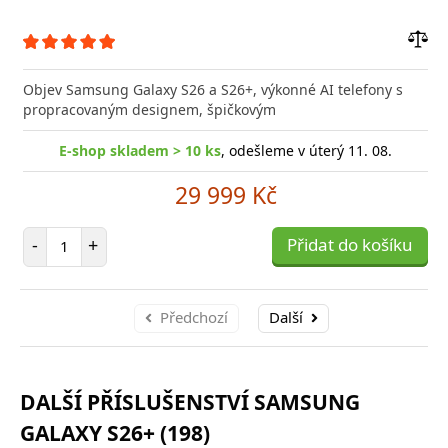
Přid
do
Objev Samsung Galaxy S26 a S26+, výkonné AI telefony s
poro
propracovaným designem, špičkovým
E-shop skladem > 10 ks
, odešleme v úterý 11. 08.
29 999 Kč
Počet položek
-
+
Přidat do košíku
Předchozí
Další
DALŠÍ PŘÍSLUŠENSTVÍ SAMSUNG
GALAXY S26+ (198)