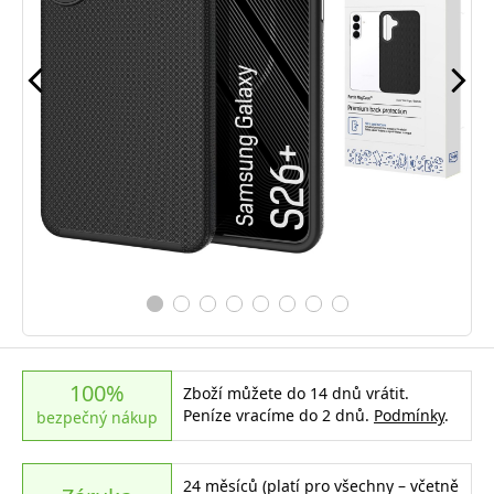
100%
Zboží můžete do 14 dnů vrátit.
Peníze vracíme do 2 dnů.
Podmínky
.
bezpečný nákup
24 měsíců (platí pro všechny – včetně