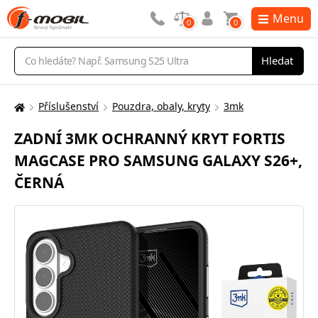
Menu
0
0
Vyhledávání
Hledat
Příslušenství
Pouzdra, obaly, kryty
3mk
Zde
se
ZADNÍ 3MK OCHRANNÝ KRYT FORTIS
nacházíte:
MAGCASE PRO SAMSUNG GALAXY S26+,
ČERNÁ