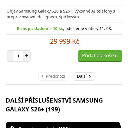
Přid
do
Objev Samsung Galaxy S26 a S26+, výkonné AI telefony s
poro
propracovaným designem, špičkovým
E-shop skladem > 10 ks
, odešleme v úterý 11. 08.
29 999 Kč
Počet položek
-
+
Přidat do košíku
Předchozí
Další
DALŠÍ PŘÍSLUŠENSTVÍ SAMSUNG
GALAXY S26+ (199)