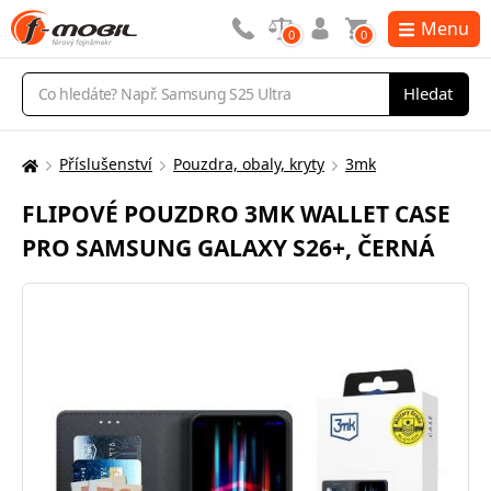
Menu
0
0
Vyhledávání
Hledat
Příslušenství
Pouzdra, obaly, kryty
3mk
Zde
se
FLIPOVÉ POUZDRO 3MK WALLET CASE
nacházíte:
PRO SAMSUNG GALAXY S26+, ČERNÁ