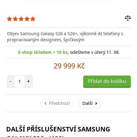
Přid
do
Objev Samsung Galaxy S26 a S26+, výkonné AI telefony s
poro
propracovaným designem, špičkovým
E-shop skladem > 10 ks
, odešleme v úterý 11. 08.
29 999 Kč
Počet položek
-
+
Přidat do košíku
Předchozí
Další
DALŠÍ PŘÍSLUŠENSTVÍ SAMSUNG