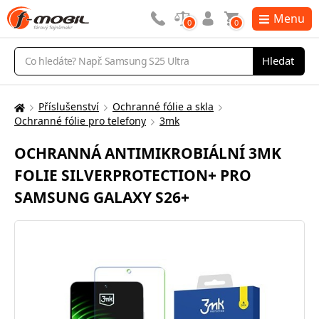
Menu
0
0
Vyhledávání
Hledat
Příslušenství
Ochranné fólie a skla
Zde
Ochranné fólie pro telefony
3mk
se
nacházíte:
OCHRANNÁ ANTIMIKROBIÁLNÍ 3MK
FOLIE SILVERPROTECTION+ PRO
SAMSUNG GALAXY S26+