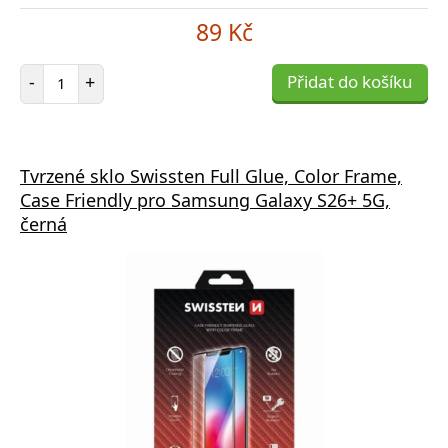
89 Kč
Počet položek
-
+
Přidat do košíku
Tvrzené sklo Swissten Full Glue, Color Frame,
Case Friendly pro Samsung Galaxy S26+ 5G,
černá