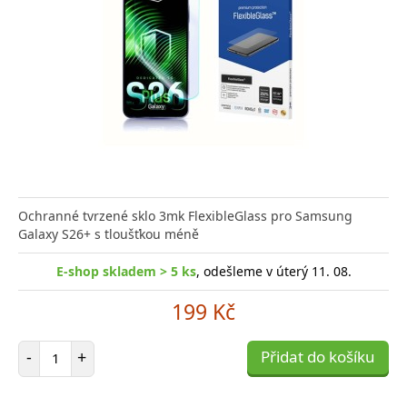
Ochranné tvrzené sklo 3mk FlexibleGlass pro Samsung
Galaxy S26+ s tloušťkou méně
E-shop skladem > 5 ks
, odešleme v úterý 11. 08.
199 Kč
Počet položek
-
+
Přidat do košíku