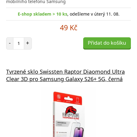
mobilního telefonu Samsung
E-shop skladem > 10 ks
, odešleme v úterý 11. 08.
49 Kč
Počet položek
-
+
Přidat do košíku
Tvrzené sklo Swissten Raptor Diaomond Ultra
Clear 3D pro Samsung Galaxy S26+ 5G, černá