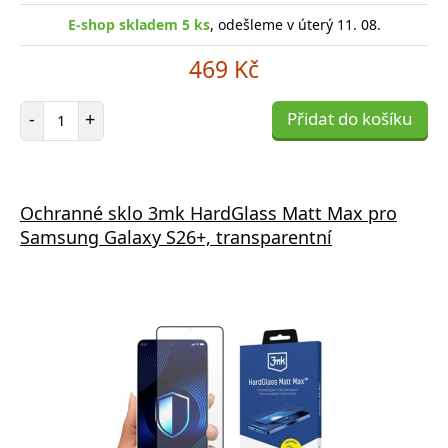
E-shop skladem 5 ks
, odešleme v úterý 11. 08.
469 Kč
Počet položek
-
+
Přidat do košíku
Ochranné sklo 3mk HardGlass Matt Max pro
Samsung Galaxy S26+, transparentní