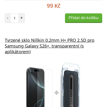
99 Kč
Počet položek
-
+
Přidat do košíku
Tvrzené sklo Nillkin 0.2mm H+ PRO 2.5D pro
Samsung Galaxy S26+, transparentní (s
aplikátorem)