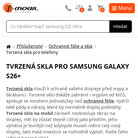
Menu
0
0
Vyhledávání
Hledat
Příslušenství
Ochranné fólie a skla
Zde
Tvrzená skla pro telefony
se
nacházíte:
TVRZENÁ SKLA PRO SAMSUNG GALAXY
S26+
Tvrzená skla
slouží k ochraně vašeho displeje před vrypy a
škrábanci. Tvrzené sklo dokáže zabránit i vrypům od klíčů,
aplikuje se mnohem jednodušeji než
ochranná fólie
. Vydrží
také pády a nárazy, které by normálně displej poškodily.
Tvrzené sklo na mobil
zároveň nezkresluje obraz na
displeji, měl by zůstat stejně citlivý jako předtím.
Jeho
výměna
je levnější než kdybyste museli měnit celý nový
displej, tato malá investice se rozhodně vyplatí. Podle čeho
vybírat tvrzené sklo?