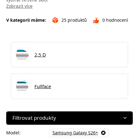
Zobrazit více
V kategorii máme:
25
produktů
0
hodnocení
2,5 D
Fullface
Filtrovat produkty
Model:
Samsung Galaxy S26+