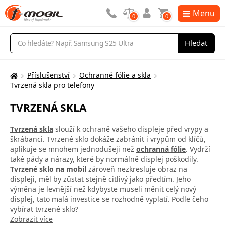
Menu
0
0
Vyhledávání
Hledat
Příslušenství
Ochranné fólie a skla
Zde
Tvrzená skla pro telefony
se
nacházíte:
TVRZENÁ SKLA
Tvrzená skla
slouží k ochraně vašeho displeje před vrypy a
škrábanci. Tvrzené sklo dokáže zabránit i vrypům od klíčů,
aplikuje se mnohem jednodušeji než
ochranná fólie
. Vydrží
také pády a nárazy, které by normálně displej poškodily.
Tvrzené sklo na mobil
zároveň nezkresluje obraz na
displeji, měl by zůstat stejně citlivý jako předtím.
Jeho
výměna
je levnější než kdybyste museli měnit celý nový
displej, tato malá investice se rozhodně vyplatí. Podle čeho
vybírat tvrzené sklo?
Zobrazit více