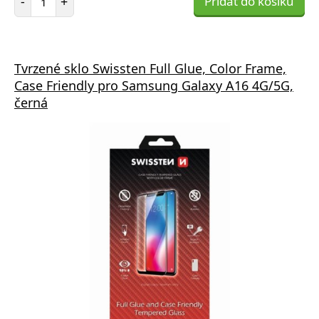
-
+
Přidat do košíku
Tvrzené sklo Swissten Full Glue, Color Frame,
Case Friendly pro Samsung Galaxy A16 4G/5G,
černá