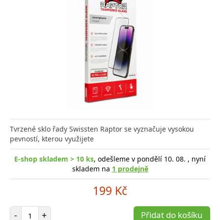
Tvrzené sklo řady Swissten Raptor se vyznačuje vysokou
pevností, kterou využijete
E-shop skladem > 10 ks
, odešleme v pondělí 10. 08. , nyní
skladem na
1 prodejně
199 Kč
Počet položek
-
+
Přidat do košíku