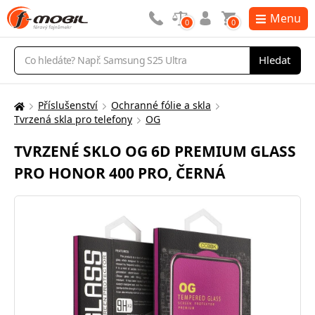
Menu
0
0
Vyhledávání
Hledat
Příslušenství
Ochranné fólie a skla
Zde
Tvrzená skla pro telefony
OG
se
nacházíte:
TVRZENÉ SKLO OG 6D PREMIUM GLASS
PRO HONOR 400 PRO, ČERNÁ