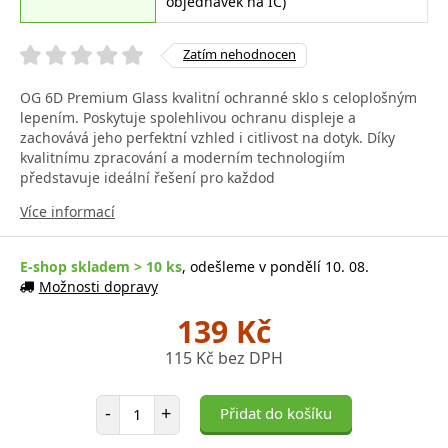
objednávek na IČ)
Zatím nehodnocen
OG 6D Premium Glass kvalitní ochranné sklo s celoplošným
lepením. Poskytuje spolehlivou ochranu displeje a
zachovává jeho perfektní vzhled i citlivost na dotyk. Díky
kvalitnímu zpracování a moderním technologiím
představuje ideální řešení pro každod
Více informací
E-shop skladem > 10 ks
, odešleme v pondělí 10. 08.
Možnosti dopravy
139 Kč
115 Kč bez DPH
Počet položek
-
+
Přidat do košíku