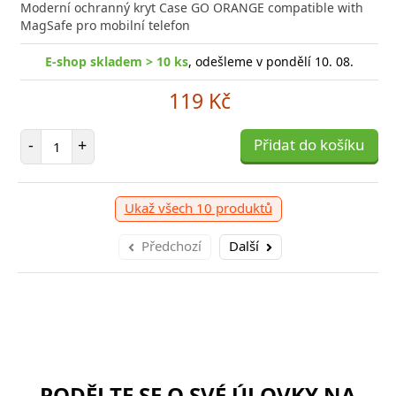
a efektivní nabíjení kdykoliv potřebujete Baseus
Moderní ochranný kryt Case GO ORANGE compatible with
Rychlá
ro Nabíječka pro všechna
MagSafe pro mobilní telefon
Power 
E-shop skladem > 10 ks
, odešleme v pondělí 10. 08.
shop skladem > 10 ks
, odešleme v pondělí 10. 08.
E-
119 Kč
959 Kč
Počet položek
-
+
Přidat do košíku
očet položek
P
+
Přidat do košíku
-
Ukaž všech 10 produktů
Předchozí
Další
PODĚLTE SE O SVÉ ÚLOVKY NA