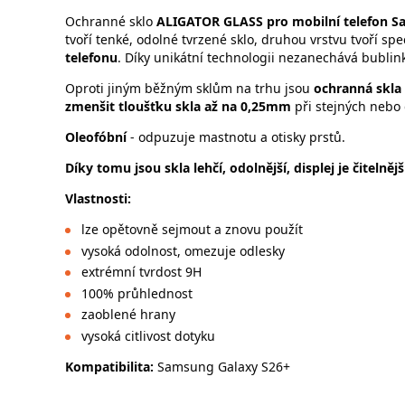
Ochranné sklo
ALIGATOR GLASS pro mobilní telefon S
tvoří tenké, odolné tvrzené sklo, druhou vrstvu tvoří speci
telefonu
. Díky unikátní technologii nezanechává bublink
Oproti jiným běžným sklům na trhu jsou
ochranná skla 
zmenšit tloušťku skla až na 0,25mm
při stejných nebo 
Oleofóbní
- odpuzuje mastnotu a otisky prstů.
Díky tomu jsou skla lehčí, odolnější, displej je čitelně
Vlastnosti:
lze opětovně sejmout a znovu použít
vysoká odolnost, omezuje odlesky
extrémní tvrdost 9H
100% průhlednost
zaoblené hrany
vysoká citlivost dotyku
Kompatibilita:
Samsung Galaxy S26+