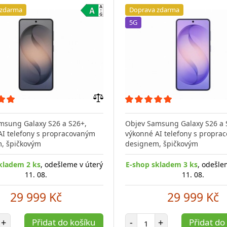
 zdarma
Doprava zdarma
5G
Přidat
do
msung Galaxy S26 a S26+,
Objev Samsung Galaxy S26 a 
porovnání
AI telefony s propracovaným
výkonné AI telefony s propra
, špičkovým
designem, špičkovým
kladem 2 ks
, odešleme v úterý
E-shop skladem 3 ks
, odešle
11. 08.
11. 08.
29 999 Kč
29 999 Kč
et položek
Počet položek
+
Přidat do košíku
-
+
Přidat do