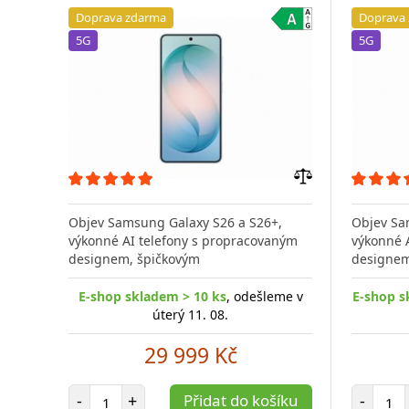
Doprava zdarma
Doprava
5G
5G
Přidat
do
Objev Samsung Galaxy S26 a S26+,
Objev Sa
porovnání
výkonné AI telefony s propracovaným
výkonné 
designem, špičkovým
designem
E-shop skladem > 10 ks
, odešleme v
E-shop s
úterý 11. 08.
29 999 Kč
Počet položek
Poč
-
+
Přidat do košíku
-