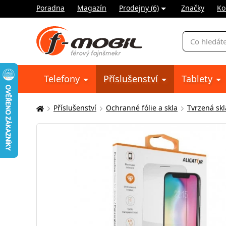
Poradna
Magazín
Prodejny (6)
Značky
Ko
Vyhledávání
Telefony
Příslušenství
Tablety
Příslušenství
Ochranné fólie a skla
Tvrzená skl
Zde
se
nacházíte: