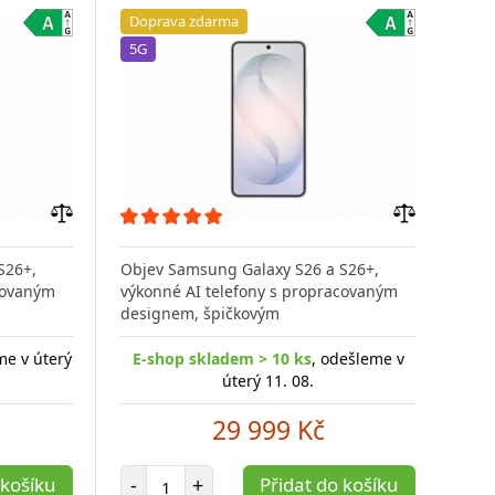
Doprava zdarma
Do
5G
5G
Přidat
Přidat
do
do
S26+,
Objev Samsung Galaxy S26 a S26+,
Obj
porovnání
porovnání
covaným
výkonné AI telefony s propracovaným
výko
designem, špičkovým
des
me v úterý
E-shop skladem > 10 ks
, odešleme v
E-
úterý 11. 08.
29 999 Kč
Počet položek
 košíku
-
+
Přidat do košíku
-