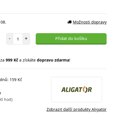
 08.
Možnosti dopravy
Počet položek
-
+
Přidat do košíku
 za
999 Kč
a získáte
dopravu zdarma
!
 dnů: 159 Kč
7
00 hod)
Zobrazit další produkty Aligator