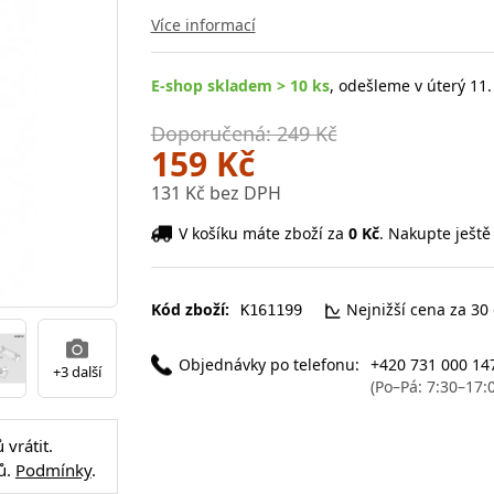
Více informací
E-shop skladem > 10 ks
, odešleme v úterý 11.
Doporučená: 249 Kč
159 Kč
131 Kč bez DPH
V košíku máte zboží za
0 Kč
. Nakupte ještě
Kód zboží:
Nejnižší cena za 30
K161199
Objednávky po telefonu:
+420 731 000 14
+3 další
(Po–Pá: 7:30–17:
vrátit.
ů.
Podmínky
.