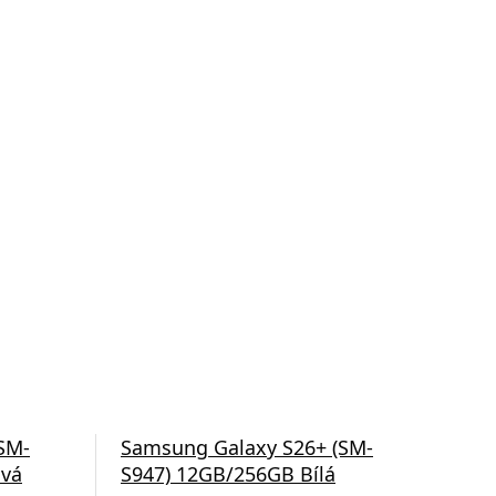
SM-
Samsung Galaxy S26+ (SM-
Sam
ová
S947) 12GB/256GB Bílá
S9