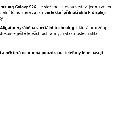
amsung Galaxy S26+
je složeno ze dvou vrstev. Jednu vrstvu
ální fólie, která zajistí
perfektní přilnutí skla k displeji
y.
Aligator
vyráběna speciální technologií,
která umožňuje
dokonce ještě lepších ochranných vlastnostech skla.
jší a některá ochranná pouzdra na telefony lépe pasují.