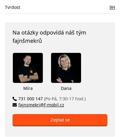
Tvrdost
9H
Na otázky odpovídá náš tým
fajnšmekrů
Míra
Dana
731 000 147
(Po-Pá, 7:30-17 hod.)
fajnsmekri@f-mobil.cz
Zeptat se