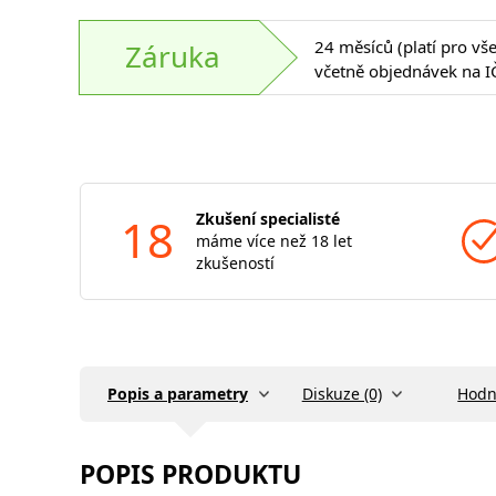
24 měsíců (platí pro vš
Záruka
včetně objednávek na I
18
Zkušení specialisté
máme více než 18 let
zkušeností
Popis a parametry
Diskuze (0)
Hodn
POPIS PRODUKTU