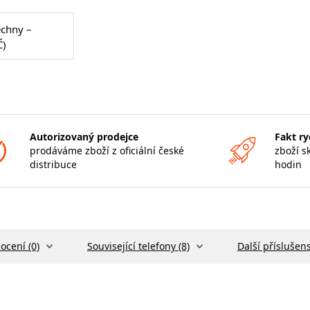
echny –
Č)
Autorizovaný prodejce
Fakt ry
prodáváme zboží z oficiální české
zboží s
distribuce
hodin
ocení (0)
Související telefony (8)
Další příslušens