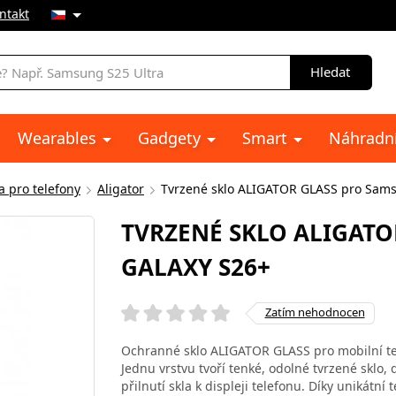
ntakt
Hledat
Wearables
Gadgety
Smart
Náhradní
a pro telefony
Aligator
Tvrzené sklo ALIGATOR GLASS pro Sam
TVRZENÉ SKLO ALIGAT
GALAXY S26+
Zatím nehodnocen
Ochranné sklo ALIGATOR GLASS pro mobilní tel
Jednu vrstvu tvoří tenké, odolné tvrzené sklo, d
přilnutí skla k displeji telefonu. Díky unikátní 