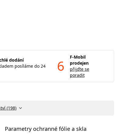
F-Mobil
chlé dodání
6
prodejen
kladem posíláme do 24
přijďte se
poradit
tví (198)
Parametry ochranné fólie a skla