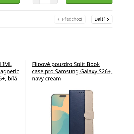
Předchozí
Další
d IML
Flipové pouzdro Split Book
Fli
agnetic
case pro Samsung Galaxy S26+,
cas
+, bílá
navy cream
gre