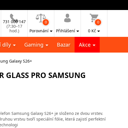
731 000 147
0
0
(7:30–17
hod.)
Porovnání
Přihlášení
0
Kč
 díly
Gaming
Bazar
Akce
sung Galaxy S26+
OR GLASS PRO SAMSUNG
efon Samsung Galaxy S26+ je složeno ze dvou vrstev.
ruhou vrstvu tvoří speciální fólie, která zajistí perfektní
technologi