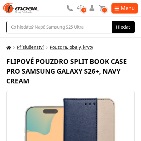
Menu
0
0
Vyhledávání
Hledat
Příslušenství
Pouzdra, obaly, kryty
Zde
se
FLIPOVÉ POUZDRO SPLIT BOOK CASE
nacházíte:
PRO SAMSUNG GALAXY S26+, NAVY
CREAM