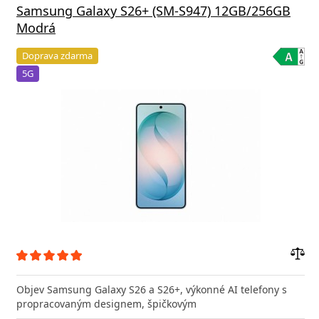
Samsung Galaxy S26+ (SM-S947) 12GB/256GB
Modrá
Doprava zdarma
5G
Přid
do
Objev Samsung Galaxy S26 a S26+, výkonné AI telefony s
poro
propracovaným designem, špičkovým