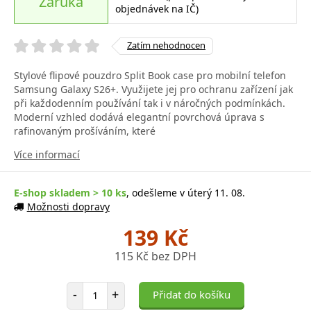
Záruka
objednávek na IČ)
Zatím nehodnocen
Stylové flipové pouzdro Split Book case pro mobilní telefon
Samsung Galaxy S26+. Využijete jej pro ochranu zařízení jak
při každodenním používání tak i v náročných podmínkách.
Moderní vzhled dodává elegantní povrchová úprava s
rafinovaným prošíváním, které
Více informací
E-shop skladem > 10 ks
, odešleme v úterý 11. 08.
Možnosti dopravy
139 Kč
115 Kč bez DPH
Počet položek
-
+
Přidat do košíku