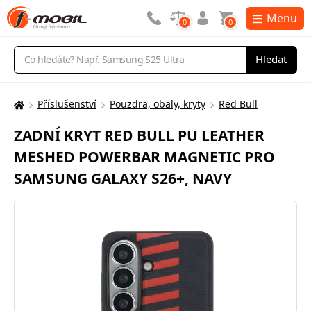
Menu
0
0
Vyhledávání
Hledat
Příslušenství
Pouzdra, obaly, kryty
Red Bull
Zde
se
ZADNÍ KRYT RED BULL PU LEATHER
nacházíte:
MESHED POWERBAR MAGNETIC PRO
SAMSUNG GALAXY S26+, NAVY