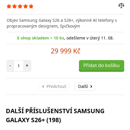
Přid
do
Objev Samsung Galaxy S26 a S26+, výkonné AI telefony s
poro
propracovaným designem, špičkovým
E-shop skladem > 10 ks
, odešleme v úterý 11. 08.
29 999 Kč
Počet položek
-
+
Přidat do košíku
Předchozí
Další
DALŠÍ PŘÍSLUŠENSTVÍ SAMSUNG
GALAXY S26+ (198)