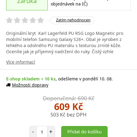
Záruka
objednávek na IČ)
Zatím nehodnocen
Originální kryt Karl Lagerfeld PU RSG Logo Magnetic pro
mobilní telefon Samsung Galaxy S26+. Obal je vyroben z
lehkého a odolného PU materiálu s texturou zrnité kůže.
Oceníte jak je příjemný nadržení do ruky. Čistý vzhle
Více informací
E-shop skladem > 10 ks
, odešleme v pondělí 10. 08.
Možnosti dopravy
Doporučená: 690 Kč
609 Kč
503 Kč bez DPH
Počet položek
-
+
Přidat do košíku