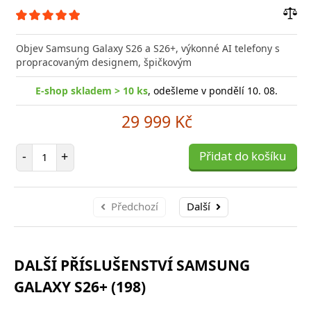
Přid
do
Objev Samsung Galaxy S26 a S26+, výkonné AI telefony s
poro
propracovaným designem, špičkovým
E-shop skladem > 10 ks
, odešleme v pondělí 10. 08.
29 999 Kč
Počet položek
-
+
Přidat do košíku
Předchozí
Další
DALŠÍ PŘÍSLUŠENSTVÍ SAMSUNG
GALAXY S26+ (198)