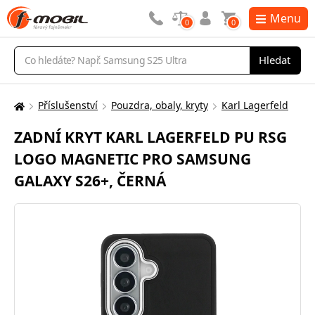
Menu
0
0
Vyhledávání
Hledat
Příslušenství
Pouzdra, obaly, kryty
Karl Lagerfeld
Zde
se
ZADNÍ KRYT KARL LAGERFELD PU RSG
nacházíte:
LOGO MAGNETIC PRO SAMSUNG
GALAXY S26+, ČERNÁ