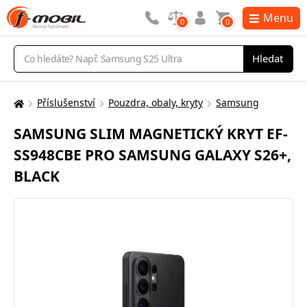
Menu
0
0
Vyhledávání
Hledat
Příslušenství
Pouzdra, obaly, kryty
Samsung
Zde
se
SAMSUNG SLIM MAGNETICKÝ KRYT EF-
nacházíte:
SS948CBE PRO SAMSUNG GALAXY S26+,
BLACK