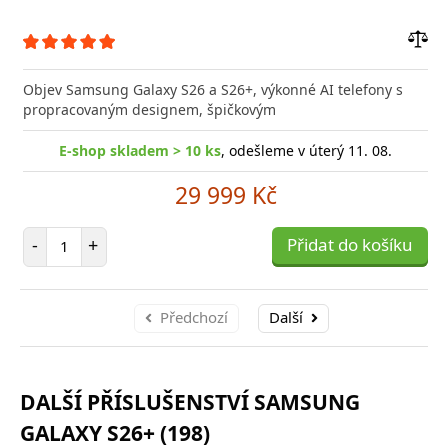
Přid
do
Objev Samsung Galaxy S26 a S26+, výkonné AI telefony s
poro
propracovaným designem, špičkovým
E-shop skladem > 10 ks
, odešleme v úterý 11. 08.
29 999 Kč
Počet položek
-
+
Přidat do košíku
Předchozí
Další
DALŠÍ PŘÍSLUŠENSTVÍ SAMSUNG
GALAXY S26+ (198)