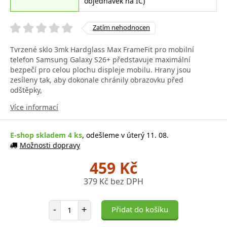
objednávek na IČ)
Zatím nehodnocen
Tvrzené sklo 3mk Hardglass Max FrameFit pro mobilní
telefon Samsung Galaxy S26+ představuje maximální
bezpečí pro celou plochu displeje mobilu. Hrany jsou
zesíleny tak, aby dokonale chránily obrazovku před
odštěpky,
Více informací
E-shop skladem 4 ks
, odešleme v úterý 11. 08.
Možnosti dopravy
459 Kč
379 Kč bez DPH
Počet položek
-
+
Přidat do košíku