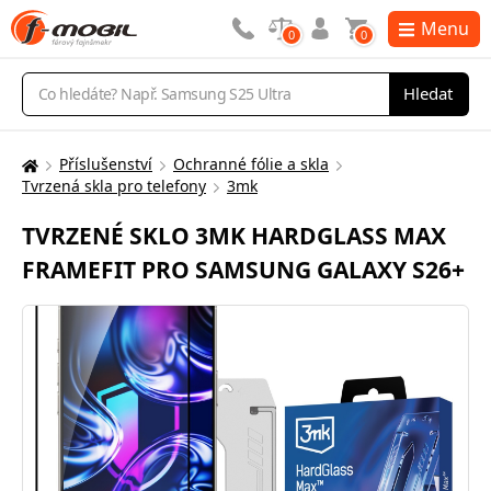
Menu
0
0
Vyhledávání
Hledat
Příslušenství
Ochranné fólie a skla
Zde
Tvrzená skla pro telefony
3mk
se
nacházíte:
TVRZENÉ SKLO 3MK HARDGLASS MAX
FRAMEFIT PRO SAMSUNG GALAXY S26+