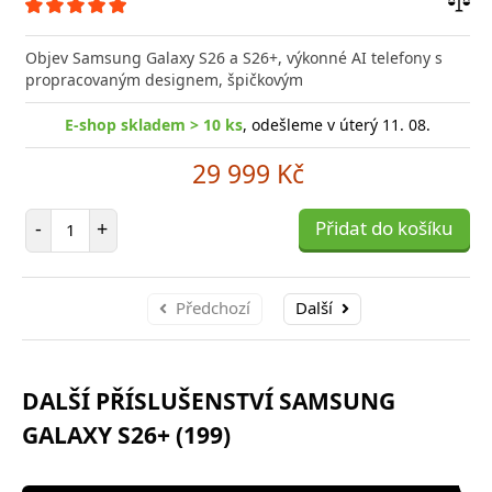
Přid
do
Objev Samsung Galaxy S26 a S26+, výkonné AI telefony s
poro
propracovaným designem, špičkovým
E-shop skladem > 10 ks
, odešleme v úterý 11. 08.
29 999 Kč
Počet položek
-
+
Přidat do košíku
Předchozí
Další
DALŠÍ PŘÍSLUŠENSTVÍ SAMSUNG
GALAXY S26+ (199)