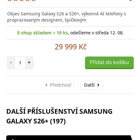
Přid
do
Objev Samsung Galaxy S26 a S26+, výkonné AI telefony s
poro
propracovaným designem, špičkovým
E-shop skladem > 10 ks
, odešleme v středa 12. 08.
29 999 Kč
Počet položek
-
+
Přidat do košíku
Předchozí
Další
DALŠÍ PŘÍSLUŠENSTVÍ SAMSUNG
GALAXY S26+ (197)