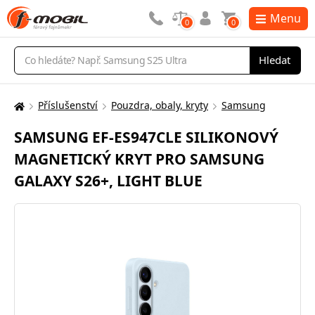
Menu
0
0
Vyhledávání
Hledat
Příslušenství
Pouzdra, obaly, kryty
Samsung
Zde
se
SAMSUNG EF-ES947CLE SILIKONOVÝ
nacházíte:
MAGNETICKÝ KRYT PRO SAMSUNG
GALAXY S26+, LIGHT BLUE