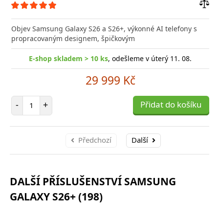
Přid
do
Objev Samsung Galaxy S26 a S26+, výkonné AI telefony s
poro
propracovaným designem, špičkovým
E-shop skladem > 10 ks
, odešleme v úterý 11. 08.
29 999 Kč
Počet položek
-
+
Přidat do košíku
Předchozí
Další
DALŠÍ PŘÍSLUŠENSTVÍ SAMSUNG
GALAXY S26+ (198)