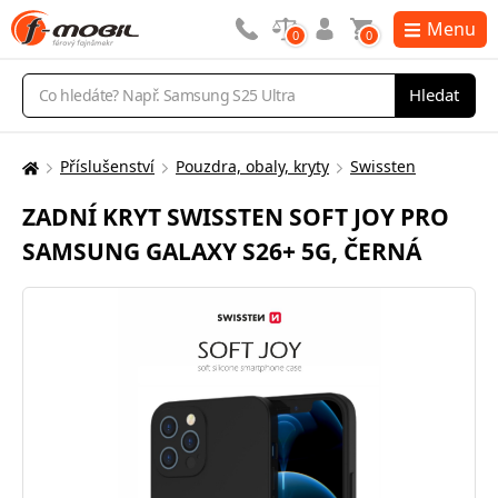
Menu
0
0
Vyhledávání
Hledat
Příslušenství
Pouzdra, obaly, kryty
Swissten
Zde
se
ZADNÍ KRYT SWISSTEN SOFT JOY PRO
nacházíte:
SAMSUNG GALAXY S26+ 5G, ČERNÁ