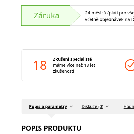
24 měsíců (platí pro vš
Záruka
včetně objednávek na I
18
Zkušení specialisté
máme více než 18 let
zkušeností
Popis a parametry
Diskuze (0)
Hodn
POPIS PRODUKTU