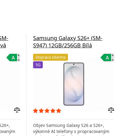
SM-
Samsung Galaxy S26+ (SM-
Sam
ová
S947) 12GB/256GB Bílá
S9
Doprava zdarma
Do
5G
5G
Přidat
Přidat
do
do
S26+,
Objev Samsung Galaxy S26 a S26+,
Obj
porovnání
porovnání
covaným
výkonné AI telefony s propracovaným
výko