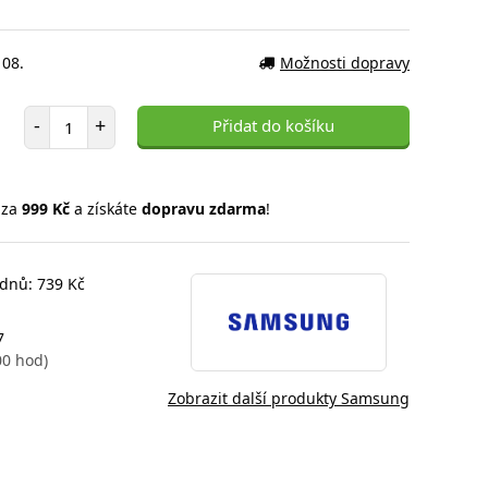
 08.
Možnosti dopravy
Počet položek
-
+
Přidat do košíku
 za
999 Kč
a získáte
dopravu zdarma
!
 dnů: 739 Kč
7
00 hod)
Zobrazit další produkty Samsung