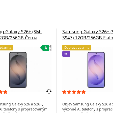
g Galaxy S26+ (SM-
Samsung Galaxy S26+ (
12GB/256GB Černá
S947) 12GB/256GB Fial
 zdarma
Doprava zdarma
5G
Přidat
do
msung Galaxy S26 a S26+,
Objev Samsung Galaxy S26 a 
porovnání
AI telefony s propracovaným
výkonné AI telefony s propra