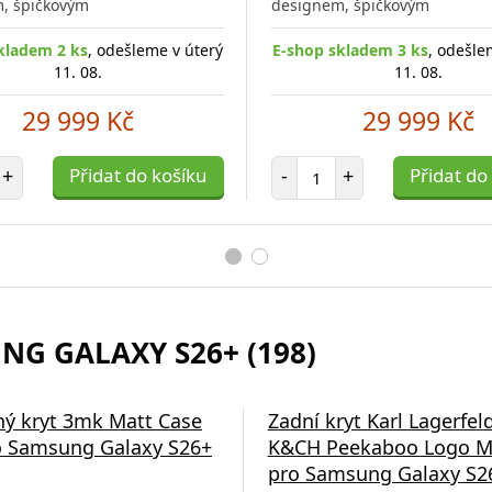
, špičkovým
designem, špičkovým
kladem 2 ks
, odešleme v úterý
E-shop skladem 3 ks
, odešle
11. 08.
11. 08.
29 999 Kč
29 999 Kč
et položek
Počet položek
+
Přidat do košíku
-
+
Přidat do
NG GALAXY S26+ (198)
ý kryt 3mk Matt Case
Zadní kryt Karl Lagerfel
 Samsung Galaxy S26+
K&CH Peekaboo Logo M
pro Samsung Galaxy S26