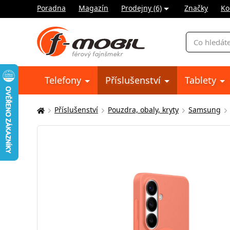
Poradna
Magazín
Prodejny (6)
Značky
Ko
Vyhledávání
Telefony
Příslušenství
Tablety
Příslušenství
Pouzdra, obaly, kryty
Samsung
Zde
se
nacházíte: