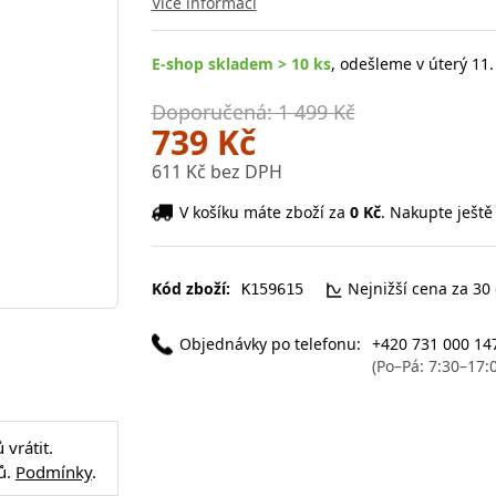
Více informací
E-shop skladem > 10 ks
, odešleme v úterý 11.
Doporučená: 1 499 Kč
739 Kč
611 Kč bez DPH
V košíku máte zboží za
0 Kč
. Nakupte ještě
Kód zboží:
Nejnižší cena za 30
K159615
Objednávky po telefonu:
+420 731 000 14
(Po–Pá: 7:30–17:
vrátit.
ů.
Podmínky
.