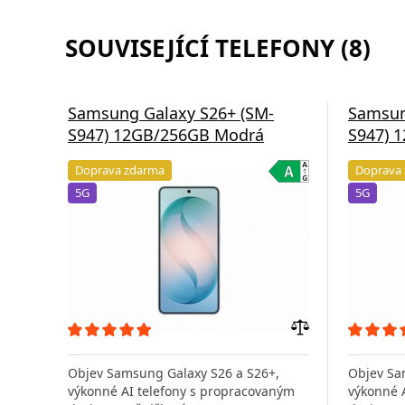
SOUVISEJÍCÍ TELEFONY (8)
Samsung Galaxy S26+ (SM-
Samsun
S947) 12GB/256GB Modrá
S947) 
Doprava zdarma
Doprava
5G
5G
Přidat
do
Objev Samsung Galaxy S26 a S26+,
Objev Sa
porovnání
výkonné AI telefony s propracovaným
výkonné 