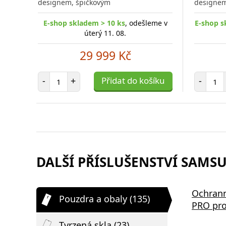
designem, špičkovým
designem
E-shop skladem > 10 ks
, odešleme v
E-shop s
úterý 11. 08.
29 999 Kč
Počet položek
Poč
-
+
Přidat do košíku
-
DALŠÍ PŘÍSLUŠENSTVÍ SAMSU
Ochrann
Pouzdra a obaly (135)
PRO pro
Tvrzená skla (23)