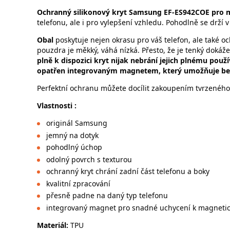
Ochranný silikonový kryt Samsung EF-ES942COE pro 
telefonu, ale i pro vylepšení vzhledu. Pohodlně se drží v
Obal
poskytuje nejen okrasu pro váš telefon, ale také 
pouzdra je měkký, váhá nízká. Přesto, že je tenký doká
plně k dispozici kryt nijak nebrání jejich plnému použí
opatřen integrovaným magnetem, který umožňuje bez
Perfektní ochranu můžete docílit zakoupením tvrzeného 
Vlastnosti :
originál Samsung
jemný na dotyk
pohodlný úchop
odolný povrch s texturou
ochranný kryt chrání zadní část telefonu a boky
kvalitní zpracování
přesně padne na daný typ telefonu
integrovaný magnet pro snadné uchycení k magnetic
Materiál:
TPU