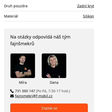
Druh pouzdra
Zadní kryt
Materiál
Silikon
Na otázky odpovídá náš tým
fajnšmekrů
Míra
Dana
731 000 147
(Po-Pá, 7:30-17 hod.)
fajnsmekri@f-mobil.cz
Zeptat se