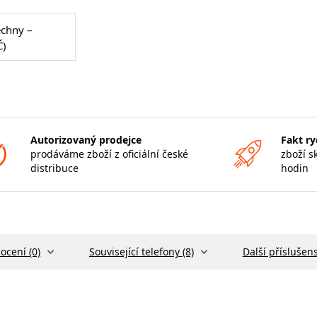
echny –
Č)
Autorizovaný prodejce
Fakt ry
prodáváme zboží z oficiální české
zboží s
distribuce
hodin
ocení (0)
Související telefony (8)
Další příslušens