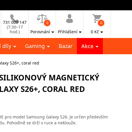
731 000 147
0
0
(7:30–17
hod.)
Porovnání
Přihlášení
0
Kč
 díly
Gaming
Bazar
Akce
axy S26+, coral red
 SILIKONOVÝ MAGNETICKÝ
AXY S26+, CORAL RED
OE pro model Samsung Galaxy S26. Je určen především
edu. Pohodlně se drží v ruce a neklouže.