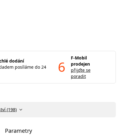
F-Mobil
chlé dodání
6
prodejen
kladem posíláme do 24
přijďte se
poradit
tví (198)
Parametry