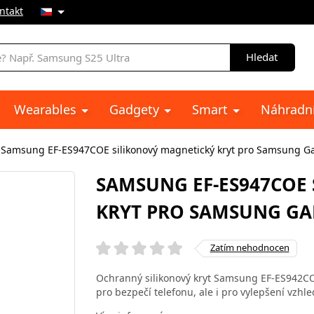
ntakt
Hledat
Wearables
Gadgety
Smart
Náhradní
Samsung EF-ES947COE silikonový magnetický kryt pro Samsung Gal
SAMSUNG EF-ES947COE
KRYT PRO SAMSUNG GAL
Zatím nehodnocen
Ochranný silikonový kryt Samsung EF-ES942C
pro bezpečí telefonu, ale i pro vylepšení vzhl