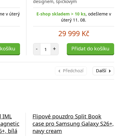
designem, špičkovým
des
me v úterý
E-shop skladem > 10 ks
, odešleme v
E-
úterý 11. 08.
29 999 Kč
Počet položek
 košíku
-
+
Přidat do košíku
-
Předchozí
Další
d IML
Flipové pouzdro Split Book
Fli
agnetic
case pro Samsung Galaxy S26+,
cas
+, bílá
navy cream
gre