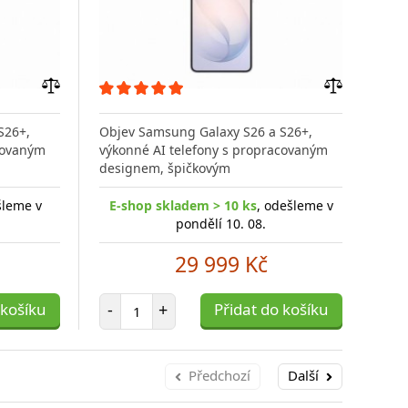
Přidat
Přidat
do
do
S26+,
Objev Samsung Galaxy S26 a S26+,
Obj
porovnání
porovnání
covaným
výkonné AI telefony s propracovaným
výko
designem, špičkovým
des
šleme v
E-shop skladem > 10 ks
, odešleme v
E-
pondělí 10. 08.
29 999 Kč
Počet položek
 košíku
-
+
Přidat do košíku
-
Předchozí
Další