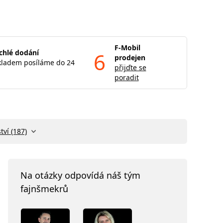
F-Mobil
chlé dodání
6
prodejen
kladem posíláme do 24
přijďte se
poradit
tví (187)
Na otázky odpovídá náš tým
fajnšmekrů