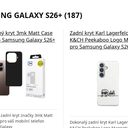
NG GALAXY S26+ (187)
ý kryt 3mk Matt Case
Zadní kryt Karl Lagerfel
 Samsung Galaxy S26+
K&CH Peekaboo Logo M
pro Samsung Galaxy S26
zadní kryt značky 3mk Matt
pro váš mobilní telefon
Dokonalý zadní kryt Karl Lage
Galaxy
K&CH Peekaboo Logo Magnetic