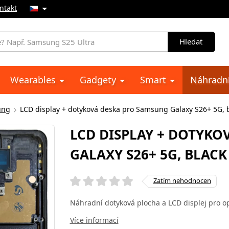
ntakt
Hledat
Wearables
Gadgety
Smart
Náhradní
ung
LCD display + dotyková deska pro Samsung Galaxy S26+ 5G, bl
LCD DISPLAY + DOTYKO
GALAXY S26+ 5G, BLACK
Zatím nehodnocen
Náhradní dotyková plocha a LCD displej pro 
Více informací