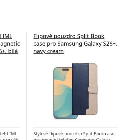
d IML
Flipové pouzdro Split Book
Fli
agnetic
case pro Samsung Galaxy S26+,
cas
+, bílá
navy cream
gre
rfeld IML
Stylové flipové pouzdro Split Book case
Styl
 pro váš
pro mobilní telefon Samsung Galaxy
pro 