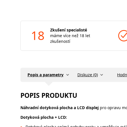
18
Zkušení specialisté
máme více než 18 let
zkušeností
Popis a parametry
Diskuze (0)
Hodn
POPIS PRODUKTU
Náhradní dotyková plocha a LCD displej
pro opravu mo
Dotyková plocha + LCD:
Dotyková plocha snímá pohyby prstu a umožňuje ovlá