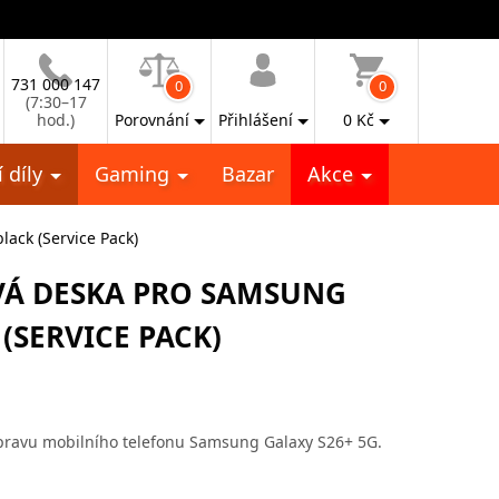
731 000 147
0
0
(7:30–17
hod.)
Porovnání
Přihlášení
0
Kč
 díly
Gaming
Bazar
Akce
ack (Service Pack)
VÁ DESKA PRO SAMSUNG
 (SERVICE PACK)
opravu mobilního telefonu Samsung Galaxy S26+ 5G.