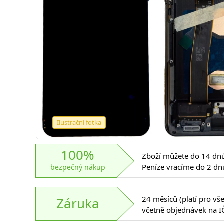
Ilustrační fotka
100%
Zboží můžete do 14 dnů 
Peníze vracíme do 2 dn
bezpečný nákup
24 měsíců (platí pro vš
Záruka
včetně objednávek na I