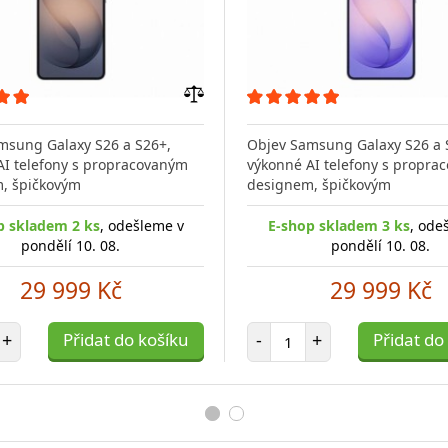
Přidat
do
msung Galaxy S26 a S26+,
Objev Samsung Galaxy S26 a 
porovnání
AI telefony s propracovaným
výkonné AI telefony s propra
, špičkovým
designem, špičkovým
p skladem 2 ks
, odešleme v
E-shop skladem 3 ks
, ode
pondělí 10. 08.
pondělí 10. 08.
29 999 Kč
29 999 Kč
et položek
Počet položek
+
Přidat do košíku
-
+
Přidat do