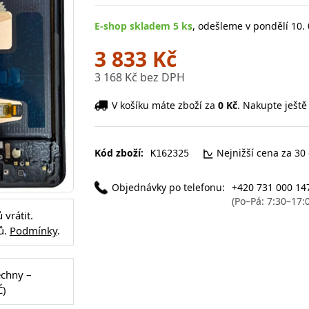
E-shop skladem 5 ks
, odešleme v pondělí 10. 
3 833 Kč
3 168 Kč bez DPH
V košíku máte zboží za
0 Kč
. Nakupte ještě
Kód zboží:
Nejnižší cena za 30
K162325
Objednávky po telefonu:
+420 731 000 14
(Po–Pá: 7:30–17:
vrátit.
ů.
Podmínky
.
echny –
Č)