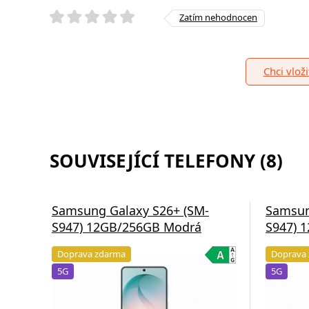
Zatím nehodnocen
Chci vlož
SOUVISEJÍCÍ TELEFONY (8)
Samsung Galaxy S26+ (SM-
Samsun
S947) 12GB/256GB Modrá
S947) 
Doprava zdarma
Doprava
5G
5G