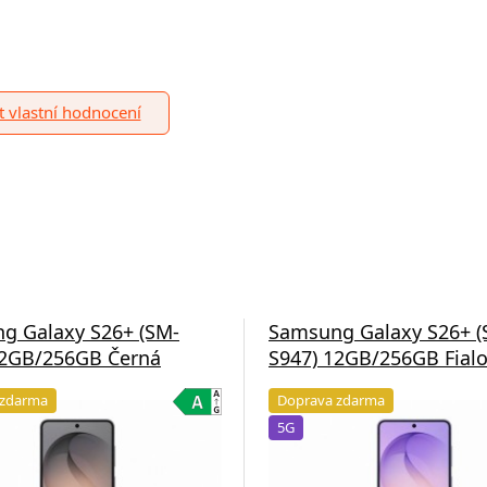
it vlastní hodnocení
g Galaxy S26+ (SM-
Samsung Galaxy S26+ (
12GB/256GB Černá
S947) 12GB/256GB Fial
 zdarma
Doprava zdarma
5G