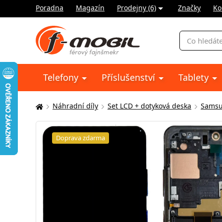
Poradna
Magazín
Prodejny (6)
Značky
Ko
Vyhledávání
Telefony
Příslušenství
Tablety
Náhradní díly
Set LCD + dotyková deska
Sams
Zde
se
nacházíte:
Doprava zdarma