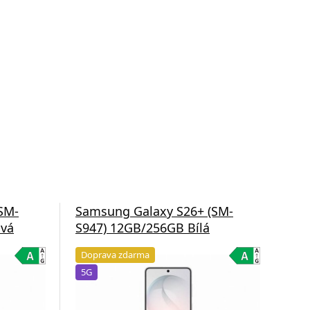
SM-
Samsung Galaxy S26+ (SM-
Sam
ová
S947) 12GB/256GB Bílá
S9
Doprava zdarma
Do
5G
5G