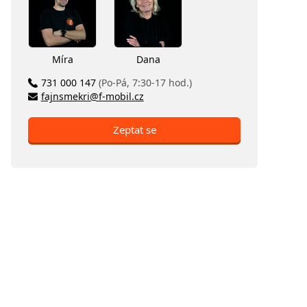
Míra
Dana
731 000 147
(Po-Pá, 7:30-17 hod.)
fajnsmekri@f-mobil.cz
Zeptat se