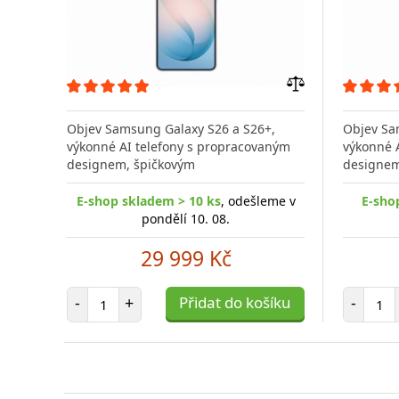
Přidat
do
Objev Samsung Galaxy S26 a S26+,
Objev Sa
porovnání
výkonné AI telefony s propracovaným
výkonné 
designem, špičkovým
designem
E-shop skladem > 10 ks
, odešleme v
E-sho
pondělí 10. 08.
29 999 Kč
Počet položek
Poč
-
+
Přidat do košíku
-