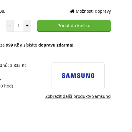
08.
Možnosti dopravy
Počet položek
-
+
Přidat do košíku
 za
999 Kč
a získáte
dopravu zdarma
!
 dnů: 3 833 Kč
7
00 hod)
Zobrazit další produkty Samsung