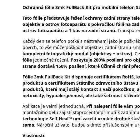
Ochranná fólie 3mk FullBack Kit pro mobilní telefon 
Tato fólie představuje řešení ochrany zadní strany te
objektiv a ostrov fotoaparátu s pokročilou fólií na zad
ostrov fotoaparátu a 1 kus na zadní stranu.
Transparen
Každý den se telefon potká s nástrahami jako je poškráb
povrch, to vše může poškodit objektiv i zadní stranu s
kompletní fotografický modul (objektivy + ostrov)
. C
fólie
jedinečné řešení.
Poskytuje 200% posílení pro obje
strana dostává 150% posílení, které účinně chrání pře
Fólie 3mk FullBack Kit disponuje certifikátem RoHS, k
produktu a certifikátem Státního zdravotního ústavu pr
produktů, které mají stálý kontakt s vaší pokožkou, 
netoxicity, hypoalergennost, ale také šetrnost k život
Aplikace je velmi jednoduchá.
Při nalepení fólie vám 
montážního gelu zajistí stoprocentní přilnutí k zadním
technologie Self-Heal™ umí zacelit vzniklé drobné škr
sama
. Nároční uživatel budou s tímto příslušenstvím ur
Vlastnosti: