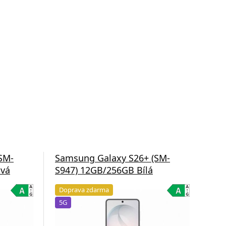
SM-
Samsung Galaxy S26+ (SM-
Sam
ová
S947) 12GB/256GB Bílá
S9
Doprava zdarma
Do
5G
5G