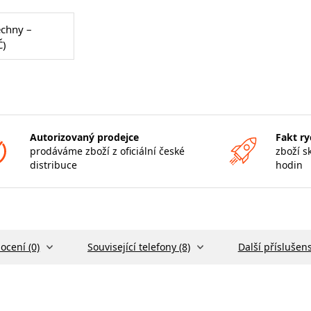
echny –
Č)
Autorizovaný prodejce
Fakt ry
prodáváme zboží z oficiální české
zboží s
distribuce
hodin
ocení (0)
Související telefony (8)
Další příslušens