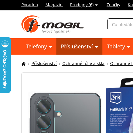
Poradna
Magazín
Prodejny (6)
Značky
Ko
Vyhledávání
Telefony
Příslušenství
Tablety
Příslušenství
Ochranné fólie a skla
Ochranné fó
Zde
se
nacházíte: