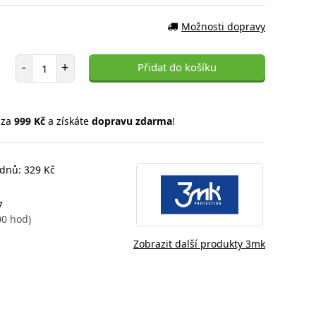
Možnosti dopravy
Počet položek
-
+
Přidat do košíku
 za
999 Kč
a získáte
dopravu zdarma
!
 dnů: 329 Kč
7
00 hod)
Zobrazit další produkty 3mk