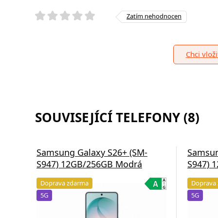
Zatím nehodnocen
Chci vlož
SOUVISEJÍCÍ TELEFONY (8)
Samsung Galaxy S26+ (SM-
Samsun
S947) 12GB/256GB Modrá
S947) 
Doprava zdarma
Doprava
5G
5G