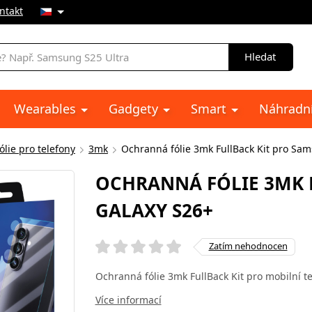
ntakt
Hledat
Wearables
Gadgety
Smart
Náhradní
lie pro telefony
3mk
Ochranná fólie 3mk FullBack Kit pro Sa
OCHRANNÁ FÓLIE 3MK 
GALAXY S26+
Zatím nehodnocen
Ochranná fólie 3mk FullBack Kit pro mobilní 
Více informací