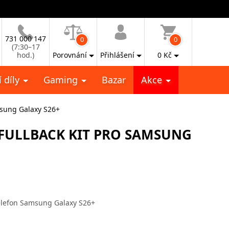
731 000 147
0
0
(7:30–17
hod.)
Porovnání
Přihlášení
0
Kč
 díly
Gaming
Bazar
Akce
msung Galaxy S26+
FULLBACK KIT PRO SAMSUNG
telefon Samsung Galaxy S26+