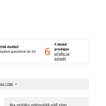
F-Mobil
chlé dodání
6
prodejen
kladem posíláme do 24
přijďte se
poradit
tví (198)
Na otázky odpovídá náš tým