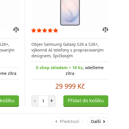
Přidat
Přidat
do
do
S26+,
Objev Samsung Galaxy S26 a S26+,
Obj
porovnání
porovnání
covaným
výkonné AI telefony s propracovaným
výko
designem, špičkovým
des
E-shop skladem > 10 ks
, odešleme
E
eme zítra
zítra
29 999 Kč
Počet položek
 košíku
-
+
Přidat do košíku
-
Předchozí
Další