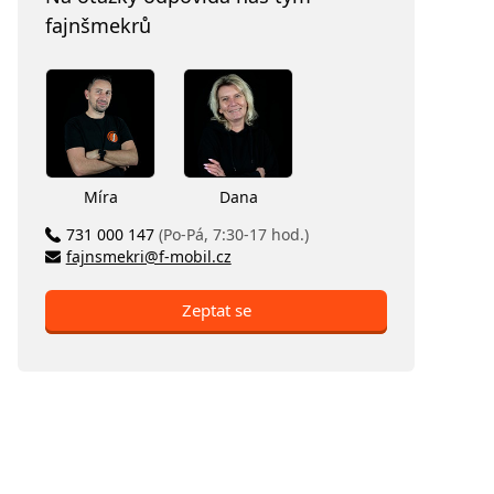
fajnšmekrů
Míra
Dana
731 000 147
(Po-Pá, 7:30-17 hod.)
fajnsmekri@f-mobil.cz
Zeptat se