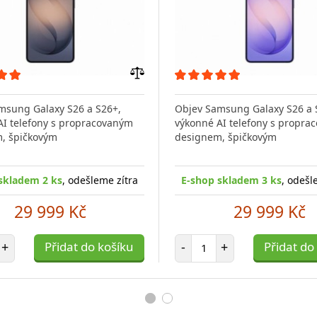
Přidat
do
msung Galaxy S26 a S26+,
Objev Samsung Galaxy S26 a 
porovnání
AI telefony s propracovaným
výkonné AI telefony s propra
, špičkovým
designem, špičkovým
skladem 2 ks
, odešleme zítra
E-shop skladem 3 ks
, odešl
29 999 Kč
29 999 Kč
et položek
Počet položek
+
Přidat do košíku
-
+
Přidat do