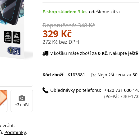
E-shop skladem 3 ks
, odešleme zítra
Doporučená: 348 Kč
329 Kč
272 Kč bez DPH
V košíku máte zboží za
0 Kč
. Nakupte ještě
Kód zboží:
Nejnižší cena za 30
K163381
Objednávky po telefonu:
+420 731 000 14
(Po–Pá: 7:30–17:
+3 další
vrátit.
ů.
Podmínky
.