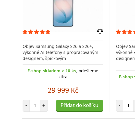
Přidat
do
Objev Samsung Galaxy S26 a S26+,
Objev Sa
porovnání
výkonné AI telefony s propracovaným
výkonné 
designem, špičkovým
designem
E-shop skladem > 10 ks
, odešleme
zítra
E-shop 
29 999 Kč
Počet položek
Poč
-
+
Přidat do košíku
-