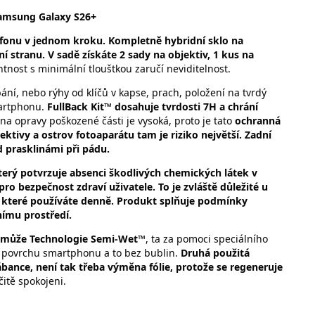
Samsung Galaxy S26+
lefonu v jednom kroku. Kompletně hybridní sklo na
ní stranu. V sadě získáte 2 sady na objektiv, 1 kus na
tnost s minimální tlouštkou zaručí neviditelnost.
ání, nebo rýhy od klíčů v kapse, prach, položení na tvrdý
martphonu.
FullBack Kit™ dosahuje tvrdosti 7H a chrání
ena opravy poškozené části je vysoká, proto je tato
ochranná
ktivy a ostrov fotoaparátu tam je riziko největší. Zadní
d prasklinámi při pádu.
terý potvrzuje absenci škodlivých chemických látek v
o bezpečnost zdraví uživatele. To je zvláště důležité u
a které používáte denně. Produkt splňuje podmínky
nímu prostředí.
pomůže Technologie Semi-Wet™
, ta za pomoci speciálního
u povrchu smartphonu a to bez bublin.
Druhá použitá
ábance, není tak třeba výměna fólie, protože se regeneruje
čitě spokojeni.