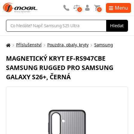
Menu
0
0
Vyhledávání
Hledat
Příslušenství
Pouzdra, obaly, kryty
Samsung
Zde
se
MAGNETICKÝ KRYT EF-RS947CBE
nacházíte:
SAMSUNG RUGGED PRO SAMSUNG
GALAXY S26+, ČERNÁ