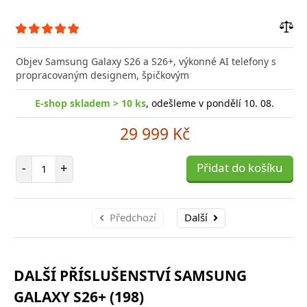
Přid
do
Objev Samsung Galaxy S26 a S26+, výkonné AI telefony s
poro
propracovaným designem, špičkovým
E-shop skladem > 10 ks
, odešleme v pondělí 10. 08.
29 999 Kč
Počet položek
-
+
Přidat do košíku
Předchozí
Další
DALŠÍ PŘÍSLUŠENSTVÍ SAMSUNG
GALAXY S26+ (198)