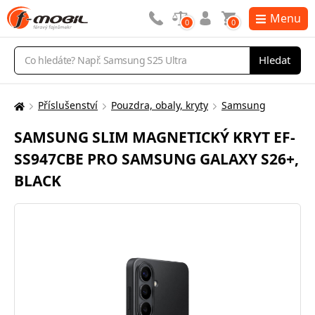
Menu
0
0
Vyhledávání
Hledat
Příslušenství
Pouzdra, obaly, kryty
Samsung
Zde
se
SAMSUNG SLIM MAGNETICKÝ KRYT EF-
nacházíte:
SS947CBE PRO SAMSUNG GALAXY S26+,
BLACK