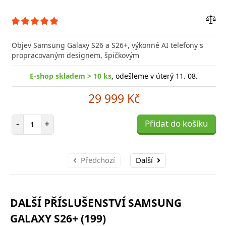
Přid
do
Objev Samsung Galaxy S26 a S26+, výkonné AI telefony s
poro
propracovaným designem, špičkovým
E-shop skladem > 10 ks
, odešleme v úterý 11. 08.
29 999 Kč
Počet položek
-
+
Přidat do košíku
Předchozí
Další
DALŠÍ PŘÍSLUŠENSTVÍ SAMSUNG
GALAXY S26+ (199)