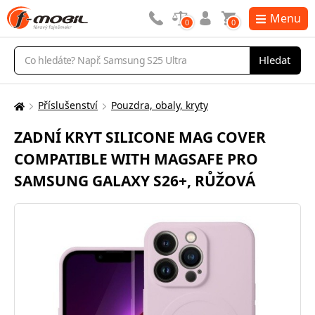
Menu
0
0
Vyhledávání
Hledat
Příslušenství
Pouzdra, obaly, kryty
Zde
se
ZADNÍ KRYT SILICONE MAG COVER
nacházíte:
COMPATIBLE WITH MAGSAFE PRO
SAMSUNG GALAXY S26+, RŮŽOVÁ