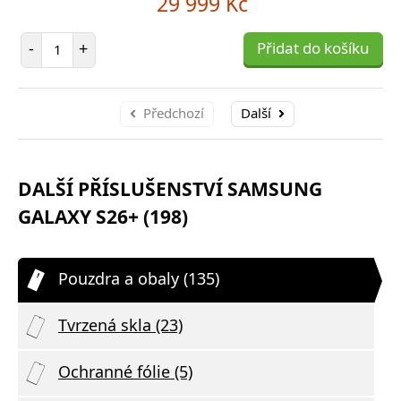
29 999 Kč
Počet položek
-
+
Přidat do košíku
Předchozí
Další
DALŠÍ PŘÍSLUŠENSTVÍ SAMSUNG
GALAXY S26+ (198)
Pouzdra a obaly (135)
Tvrzená skla (23)
Ochranné fólie (5)