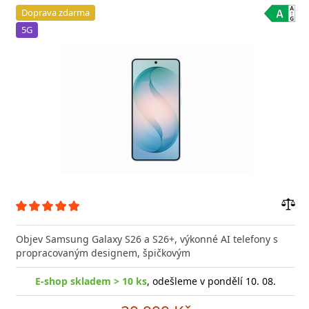
Doprava zdarma
5G
Přid
do
Objev Samsung Galaxy S26 a S26+, výkonné AI telefony s
poro
propracovaným designem, špičkovým
E-shop skladem > 10 ks
, odešleme v pondělí 10. 08.