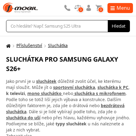
Menu
0
0
Vyhledávání
Hledat
Příslušenství
Sluchátka
Zde
se
SLUCHÁTKA PRO SAMSUNG GALAXY
nacházíte:
S26+
Jako první je u
sluchátek
důležité zvolit účel, ke kterému
mají sloužit. Může jít o
sportovní sluchátka
,
sluchátka k PC
,
k televizi
,
mono sluchátko
nebo
sluchátka s mikrofonem
.
Podle toho se totiž liší jejich výbava a konstrukce. Dalším
důležitým faktorem je, zda jde o drátová nebo
bezdrátová
sluchátka
. Dále si je lidé vybírají podle toho, zda jde o
sluchátka do uší
nebo přes hlavu, každému vyhovuje jiného.
Podívejme se blíže, jaké
typy sluchátek
u nás naleznete a
jak z nich vybrat.
Zobrazit více