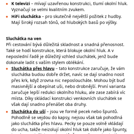
K televizi
– mívají uzavřenou konstrukci, tlumí okolní hluk.
Vyznačují se velmi kvalitním zvukem.
HiFi sluchátka
– pro skutečně největší požitek z hudby.
Mají široký rozsah tónů, od hlubokých basů po výšky.
Sluchátka na ven
Při cestování bývá důležitá skladnost a snadná přenosnost.
Také se hodí konstrukce, která blokuje okolní hluk. A v
neposlední řadě je důležitý vzhled sluchátek, jenž bude
dokonale ladit s vaším stylem oblékání.
Sluchátka přes hlavu
– tato konstrukce zaručuje, že vám
sluchátka budou dobře držet, navíc se dají snadno nosit
přes krk, když zrovna nic
neposloucháte. Mohou být buď
masivnější a obepínat uši, nebo drobnější. První varianta
zaručuje lepší redukci okolního hluku, ale zase zabírá víc
místa. Díky skládací konstrukci venkovních sluchátek se
však dají snadno přenášet oba druhy.
Sluchátka do uší
– jsou ve formě pecek nebo špuntů.
Pohodlně se vejdou do kapsy, nejsou však tak pohodlná
jako sluchátka přes hlavu. Pecky se pouze volně vkládají
do ucha, takže neizolují okolní hluk tak dobře jako špunty,