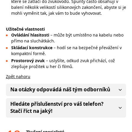
které se zatlačí do zvukovodů. Špunty často obsahují v
balení několik velikostí silikonových zakončení, abyste si je
mohli vyměnit tak, jak vám to bude vyhovovat.
Užitečné vlastnosti
Ovládání hlasitosti
– může být umístěno na kabelu nebo
přímo na sluchátkách.
Skládací konstrukce
– hodí se na bezpečné převážení v
kompaktní formě.
Prostorový zvuk
– uslyšíte, odkud zvuk přichází, což
zlepšuje prožitek u her či filmů.
Zpět nahoru
Na otázky odpovádá náš tým odborníků
Hledáte příslušenství pro váš telefon?
Stačí říct na jaký!
Zkušení specialisté