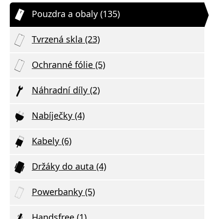
Pouzdra a obaly (135)
Tvrzená skla (23)
Ochranné fólie (5)
Náhradní díly (2)
Nabíječky (4)
Kabely (6)
Držáky do auta (4)
Powerbanky (5)
Handsfree (1)