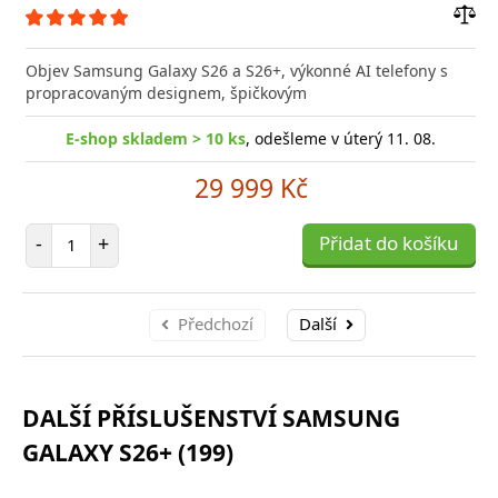
Přid
do
Objev Samsung Galaxy S26 a S26+, výkonné AI telefony s
poro
propracovaným designem, špičkovým
E-shop skladem > 10 ks
, odešleme v úterý 11. 08.
29 999 Kč
Počet položek
-
+
Přidat do košíku
Předchozí
Další
DALŠÍ PŘÍSLUŠENSTVÍ SAMSUNG
GALAXY S26+ (199)