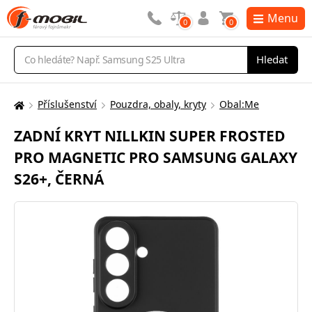
Menu
0
0
Vyhledávání
Hledat
Příslušenství
Pouzdra, obaly, kryty
Obal:Me
Zde
se
ZADNÍ KRYT NILLKIN SUPER FROSTED
nacházíte:
PRO MAGNETIC PRO SAMSUNG GALAXY
S26+, ČERNÁ