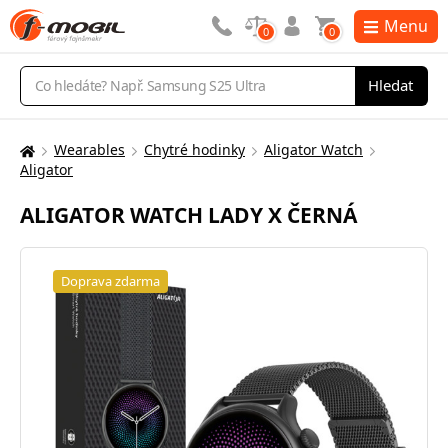
Menu
0
0
Vyhledávání
Hledat
Wearables
Chytré hodinky
Aligator Watch
Zde
Aligator
se
nacházíte:
ALIGATOR WATCH LADY X ČERNÁ
Doprava zdarma