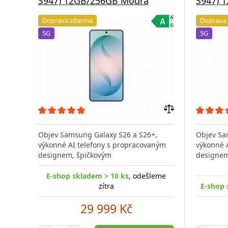
S947) 12GB/256GB Modrá
S947) 
Doprava zdarma
Doprava
5G
5G
Přidat
do
Objev Samsung Galaxy S26 a S26+,
Objev Sa
porovnání
výkonné AI telefony s propracovaným
výkonné 
designem, špičkovým
designem
E-shop skladem > 10 ks
, odešleme
zítra
E-shop 
29 999 Kč