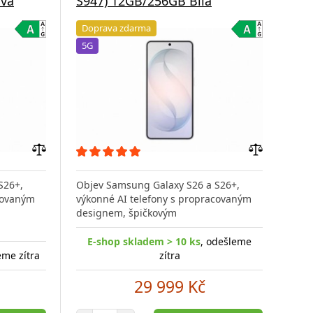
ová
S947) 12GB/256GB Bílá
S9
Doprava zdarma
Do
5G
5G
Přidat
Přidat
do
do
S26+,
Objev Samsung Galaxy S26 a S26+,
Obj
porovnání
porovnání
covaným
výkonné AI telefony s propracovaným
výko
designem, špičkovým
des
E-shop skladem > 10 ks
, odešleme
E
eme zítra
zítra
29 999 Kč