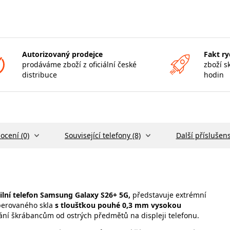
Autorizovaný prodejce
Fakt ry
prodáváme zboží z oficiální české
zboží s
distribuce
hodin
ocení (0)
Související telefony (8)
Další příslušens
ilní telefon Samsung Galaxy S26+ 5G,
představuje extrémní
perovaného skla
s tloušťkou pouhé 0,3 mm
vysokou
ání škrábancům od ostrých předmětů na displeji telefonu.