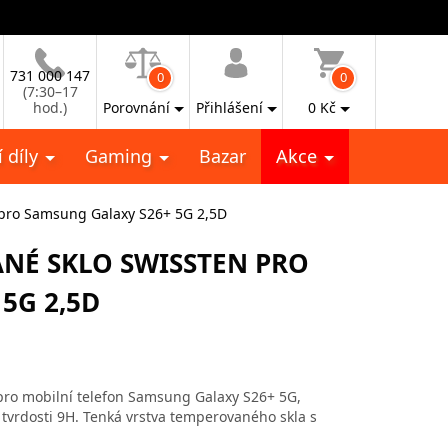
731 000 147
0
0
(7:30–17
hod.)
Porovnání
Přihlášení
0
Kč
 díly
Gaming
Bazar
Akce
pro Samsung Galaxy S26+ 5G 2,5D
É SKLO SWISSTEN PRO
5G 2,5D
pro mobilní telefon Samsung Galaxy S26+ 5G,
tvrdosti 9H. Tenká vrstva temperovaného skla s