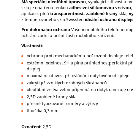
Má
speciální oleofóbní úpravou,
vynikající citlivost a
skla je opatřena tenkou
adhesivní silikonovou vrstvou
,
aplikace, plná
transparentnost
,
zaoblené hrany
skla,
vy
z
temperovaného skla Swissten
ideální ochranu displej
Pro dokonalou ochranu
Vašeho mobilního telefonu dopo
ochrání zadní a boční části mobilního zařízení.
Vlastnosti:
ochrana proti mechanickému poškození displeje tel
extrémní odolnost 9H a plná průhlednost
perfektní př
displej
maximální citlivost při ovládání dotykového displeje
zakrytí již vzniklých drobných škrábanců
oleofóbní vrstva velmi příjemná na dotyk omezuje oti
2,5D zaoblené hrany skla
přesné typizované rozměry a výřezy
tloušťka 0,3 mm
Označení:
2,5D