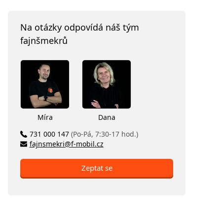
Na otázky odpovídá náš tým
fajnšmekrů
Míra
Dana
731 000 147
(Po-Pá, 7:30-17 hod.)
fajnsmekri@f-mobil.cz
Zeptat se