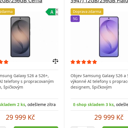
12GB/256GB Černá
S947) 12GB/256GB Fial
 zdarma
Doprava zdarma
5G
Přidat
do
msung Galaxy S26 a S26+,
Objev Samsung Galaxy S26 a 
porovnání
AI telefony s propracovaným
výkonné AI telefony s propra
, špičkovým
designem, špičkovým
skladem 2 ks
, odešleme zítra
E-shop skladem 3 ks
, odešl
29 999 Kč
29 999 Kč