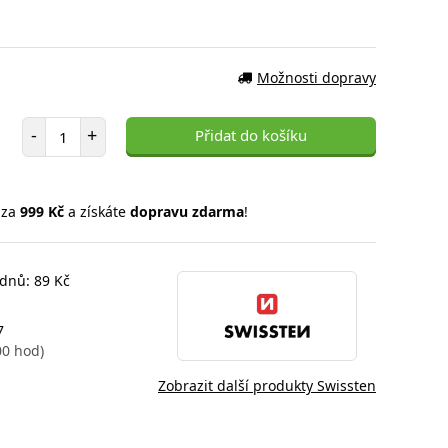
Možnosti dopravy
Počet položek
-
+
Přidat do košíku
 za
999 Kč
a získáte
dopravu zdarma
!
 dnů: 89 Kč
7
00 hod)
Zobrazit další produkty Swissten