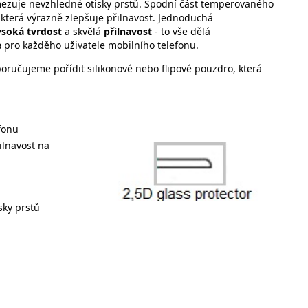
 omezuje nevzhledné otisky prstů. Spodní část temperovaného
 která výrazně zlepšuje přilnavost. Jednoduchá
soká tvrdost
a skvělá
přilnavost
- to vše dělá
e
pro každěho uživatele mobilního telefonu.
ručujeme pořídit silikonové nebo flipové pouzdro, která
efonu
ilnavost na
sky prstů