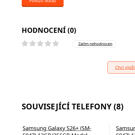
Položit dotaz
HODNOCENÍ (0)
Zatím nehodnocen
Chci vlož
SOUVISEJÍCÍ TELEFONY (8)
Samsung Galaxy S26+ (SM-
Samsun