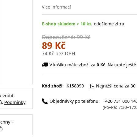
Více informací
E-shop skladem > 10 ks
, odešleme zítra
Doporučená: 99 Kč
89 Kč
74 Kč bez DPH
V košíku máte zboží za
0 Kč
. Nakupte ještě
Kód zboží:
Nejnižší cena za 30
K158099
vrátit.
Objednávky po telefonu:
+420 731 000 14
ů.
Podmínky
.
(Po–Pá: 7:30–17:
echny –
Č)