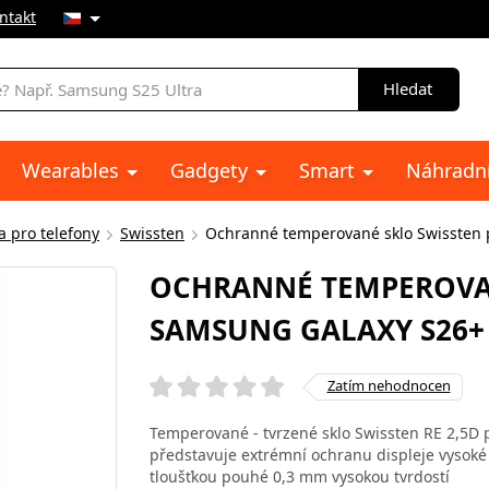
ntakt
Hledat
Wearables
Gadgety
Smart
Náhradní
a pro telefony
Swissten
Ochranné temperované sklo Swissten 
OCHRANNÉ TEMPEROVAN
SAMSUNG GALAXY S26+ 
Zatím nehodnocen
Temperované - tvrzené sklo Swissten RE 2,5D 
představuje extrémní ochranu displeje vysoké 
tloušťkou pouhé 0,3 mm vysokou tvrdostí