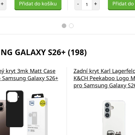
et položek
Počet položek
+
Přidat do košíku
-
+
Přidat do
NG GALAXY S26+ (198)
ý kryt 3mk Matt Case
Zadní kryt Karl Lagerfel
 Samsung Galaxy S26+
K&CH Peekaboo Logo M
pro Samsung Galaxy S26