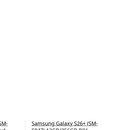
SM-
Samsung Galaxy S26+ (SM-
Sam