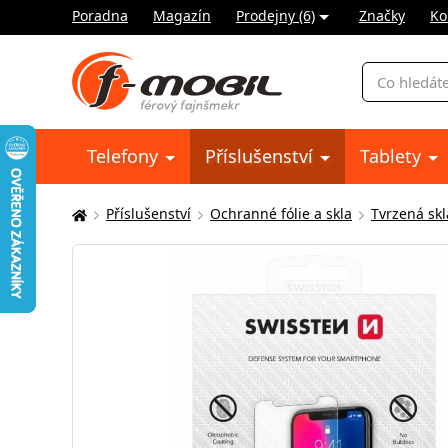
Poradna
Magazín
Prodejny (6)
Značky
Ko
Vyhledávání
Telefony
Příslušenství
Tablety
Příslušenství
Ochranné fólie a skla
Tvrzená skl
Zde
se
nacházíte: