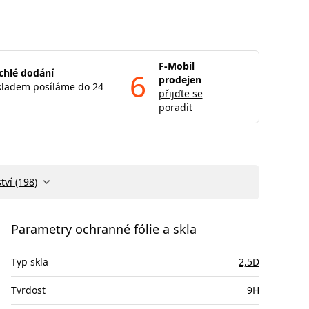
F-Mobil
chlé dodání
6
prodejen
kladem posíláme do 24
přijďte se
poradit
tví (198)
Parametry ochranné fólie a skla
Typ skla
2,5D
Tvrdost
9H