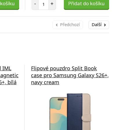
Počet položek
 košíku
-
+
Přidat do košíku
-
Předchozí
Další
d IML
Flipové pouzdro Split Book
Fli
agnetic
case pro Samsung Galaxy S26+,
cas
+, bílá
navy cream
gre