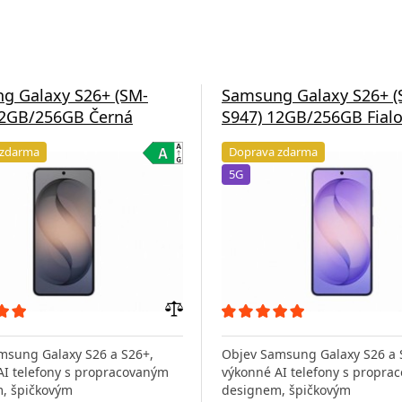
g Galaxy S26+ (SM-
Samsung Galaxy S26+ (
12GB/256GB Černá
S947) 12GB/256GB Fial
 zdarma
Doprava zdarma
5G
Přidat
do
msung Galaxy S26 a S26+,
Objev Samsung Galaxy S26 a 
porovnání
AI telefony s propracovaným
výkonné AI telefony s propra
, špičkovým
designem, špičkovým