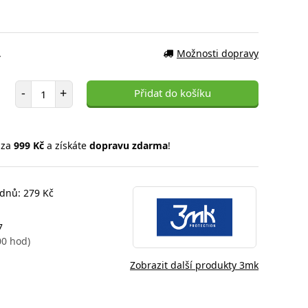
.
Možnosti dopravy
Počet položek
-
+
Přidat do košíku
 za
999 Kč
a získáte
dopravu zdarma
!
 dnů: 279 Kč
7
00 hod)
Zobrazit další produkty 3mk