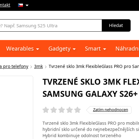
ntakt
Hledat
Wearables
Gadgety
Smart
Náhradní
a pro telefony
3mk
Tvrzené sklo 3mk FlexibleGlass PRO pro S
TVRZENÉ SKLO 3MK FLE
SAMSUNG GALAXY S26+
Zatím nehodnocen
Tvrzené sklo 3mk FlexibleGlass PRO pro mobil
hybridní sklo určené do nejnebezpečnějších s
Hybrid kombinuje odolnost tvrzeného