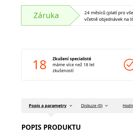
24 měsíců (platí pro vš
Záruka
včetně objednávek na I
18
Zkušení specialisté
máme více než 18 let
zkušeností
Popis a parametry
Diskuze (0)
Hodn
POPIS PRODUKTU