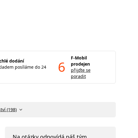
F-Mobil
chlé dodání
6
prodejen
kladem posíláme do 24
přijďte se
poradit
tví (198)
Na otázky odpovídá náš tým