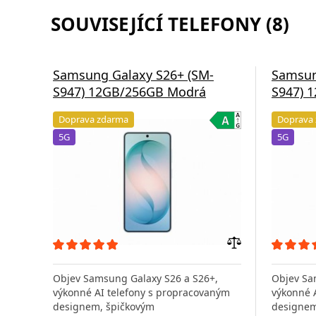
SOUVISEJÍCÍ TELEFONY (8)
Samsung Galaxy S26+ (SM-
Samsun
S947) 12GB/256GB Modrá
S947) 
Doprava zdarma
Doprava
5G
5G
Přidat
do
Objev Samsung Galaxy S26 a S26+,
Objev Sa
porovnání
výkonné AI telefony s propracovaným
výkonné 
designem, špičkovým
designem