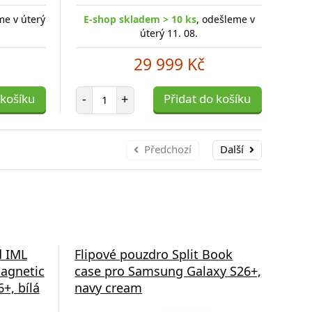
me v úterý
E-shop skladem > 10 ks
, odešleme v
E-
úterý 11. 08.
29 999 Kč
Počet položek
 košíku
-
+
Přidat do košíku
-
Předchozí
Další
d IML
Flipové pouzdro Split Book
Fli
agnetic
case pro Samsung Galaxy S26+,
cas
+, bílá
navy cream
gre