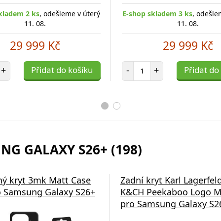
kladem 2 ks
, odešleme v úterý
E-shop skladem 3 ks
, odešle
11. 08.
11. 08.
29 999 Kč
29 999 Kč
et položek
Počet položek
+
Přidat do košíku
-
+
Přidat do
NG GALAXY S26+ (198)
ý kryt 3mk Matt Case
Zadní kryt Karl Lagerfel
 Samsung Galaxy S26+
K&CH Peekaboo Logo M
pro Samsung Galaxy S26