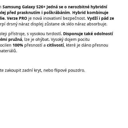
on
Samsung Galaxy S26+ Jedná se o nerozbitné hybridní
plej před prasknutím i poškrábáním
.
Hybrid kombinuje
lie.
Verze PRO
je nová inovativní bezpečnost.
Vydží i pád ze
trpí drsný náraz displej zůstane ok sklo náraz absorbuje.
eji přístroje, s vysokou tvrdostí
. Disponuje také odolností
elmi pružná
, lze je ohýbat
.
Vysoký dojem pocitu
docilen
100%
přesností a
citlivostí
, které je dáno přesnou
materiálů.
e zakoupit zadní kryt, nebo flipové pouzdro.