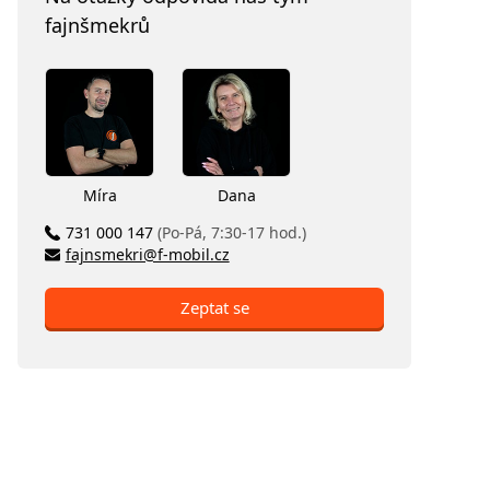
fajnšmekrů
Míra
Dana
731 000 147
(Po-Pá, 7:30-17 hod.)
fajnsmekri@f-mobil.cz
Zeptat se