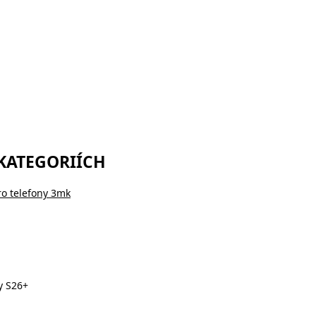
 KATEGORIÍCH
ro telefony 3mk
y S26+