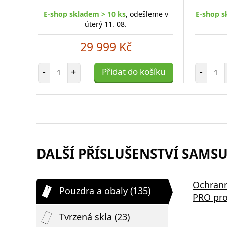
E-shop skladem > 10 ks
, odešleme v
E-shop s
úterý 11. 08.
29 999 Kč
Počet položek
Poč
-
+
Přidat do košíku
-
DALŠÍ PŘÍSLUŠENSTVÍ SAMSU
Ochrann
Pouzdra a obaly (135)
PRO pro
Tvrzená skla (23)