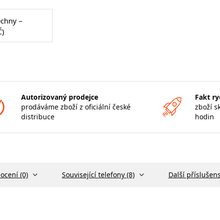
echny –
Č)
Autorizovaný prodejce
Fakt ry
prodáváme zboží z oficiální české
zboží s
distribuce
hodin
ocení (0)
Související telefony (8)
Další příslušens