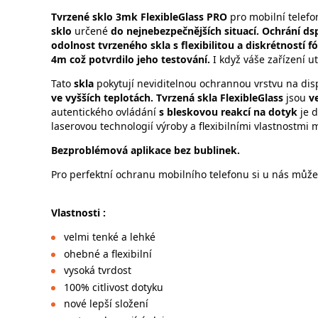
Tvrzené sklo 3mk FlexibleGlass PRO
pro mobilní telef
sklo
určené
do nejnebezpečnějších situací.
Ochrání ds
odolnost tvrzeného skla s flexibilitou a diskrétností fó
4m což potvrdilo jeho testování.
I když váše zařízení u
Tato
skla
pokytují neviditelnou ochrannou vrstvu na displ
ve vyšších teplotách.
Tvrzená skla FlexibleGlass
jsou
v
autentického ovládání
s bleskovou reakcí na dotyk
je 
laserovou technologií výroby a flexibilními vlastnostmi 
Bezproblémová aplikace bez bublinek.
Pro perfektní ochranu mobilního telefonu si u nás můžet
Vlastnosti :
velmi tenké a lehké
ohebné a flexibilní
vysoká tvrdost
100% citlivost dotyku
nové lepší složení