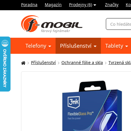
Poradna
Magazín
Prodejny (6)
Značky
Ko
Vyhledávání
Telefony
Příslušenství
Tablety
Příslušenství
Ochranné fólie a skla
Tvrzená skl
Zde
se
nacházíte: