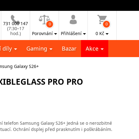
731 000 147
0
0
(7:30–17
hod.)
Porovnání
Přihlášení
0
Kč
 díly
Gaming
Bazar
Akce
amsung Galaxy S26+
XIBLEGLASS PRO PRO
ní telefon Samsung Galaxy S26+ Jedná se o nerozbitné
ituací. Ochrání dsplej před prasknutím i poškrábáním.