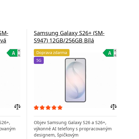
SM-
Samsung Galaxy S26+ (SM-
Sam
ová
S947) 12GB/256GB Bílá
S9
Doprava zdarma
Do
5G
5G
Přidat
Přidat
do
do
S26+,
Objev Samsung Galaxy S26 a S26+,
Obj
porovnání
porovnání
covaným
výkonné AI telefony s propracovaným
výko
designem, špičkovým
des