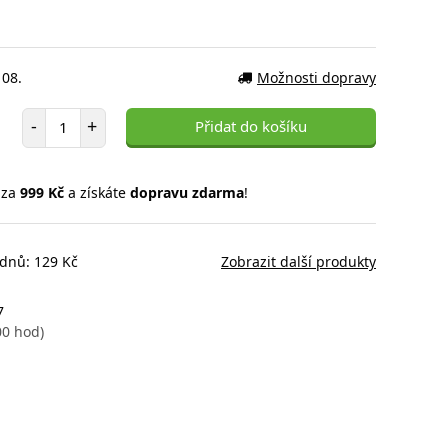
 08.
Možnosti dopravy
Počet položek
-
+
Přidat do košíku
 za
999 Kč
a získáte
dopravu zdarma
!
 dnů: 129 Kč
Zobrazit další produkty
7
00 hod)