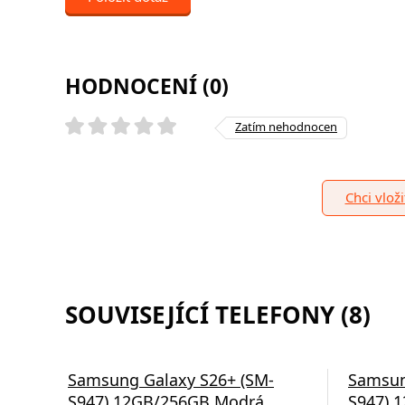
HODNOCENÍ (0)
Zatím nehodnocen
Chci vlož
SOUVISEJÍCÍ TELEFONY (8)
Samsung Galaxy S26+ (SM-
Samsun
S947) 12GB/256GB Modrá
S947) 