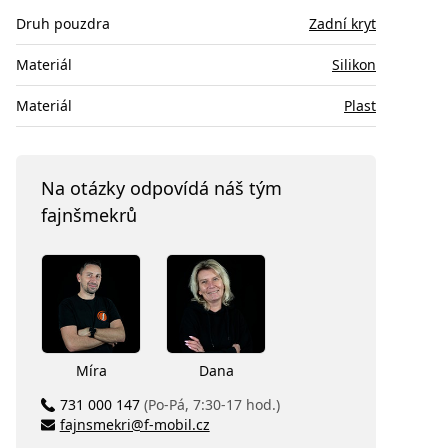
Druh pouzdra
Zadní kryt
Materiál
Silikon
Materiál
Plast
Na otázky odpovídá náš tým
fajnšmekrů
Míra
Dana
731 000 147
(Po-Pá, 7:30-17 hod.)
fajnsmekri@f-mobil.cz