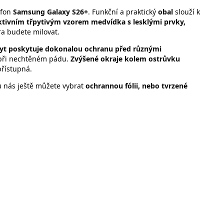
efon
Samsung Galaxy S26+
. Funkční a praktický
obal
slouží k
ktivním třpytivým vzorem medvídka s lesklými prvky,
a budete milovat.
yt poskytuje dokonalou ochranu před různými
e při nechtěném pádu.
Zvýšené okraje kolem ostrůvku
přístupná.
 u nás ještě můžete vybrat
ochrannou fólii, nebo
tvrzené