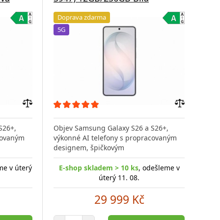
Doprava zdarma
Do
5G
5G
Přidat
Přidat
do
do
S26+,
Objev Samsung Galaxy S26 a S26+,
Obj
porovnání
porovnání
covaným
výkonné AI telefony s propracovaným
výko
designem, špičkovým
des
me v úterý
E-shop skladem > 10 ks
, odešleme v
E-
úterý 11. 08.
29 999 Kč
Počet položek