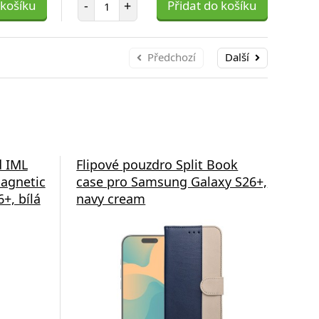
 košíku
-
+
Přidat do košíku
-
Předchozí
Další
d IML
Flipové pouzdro Split Book
Fli
agnetic
case pro Samsung Galaxy S26+,
cas
+, bílá
navy cream
gre