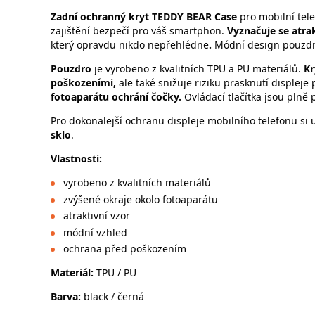
Zadní ochranný kryt
TEDDY BEAR Case
pro mobilní tel
zajištění bezpečí pro váš smartphon.
Vyznačuje se atra
který opravdu nikdo nepřehlédne
.
Módní design pouzdr
Pouzdro
je vyrobeno z kvalitních TPU a PU materiálů.
Kr
poškozeními,
ale také snižuje riziku prasknutí displej
fotoaparátu ochrání čočky.
Ovládací tlačítka jsou plně 
Pro dokonalejší ochranu displeje mobilního telefonu si
sklo
.
Vlastnosti
:
vyrobeno z kvalitních materiálů
zvýšené okraje okolo fotoaparátu
atraktivní vzor
módní vzhled
ochrana před poškozením
Materiál:
TPU / PU
Barva:
black / černá