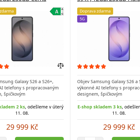
 zdarma
Doprava zdarma
5G
Přidat
do
msung Galaxy S26 a S26+,
Objev Samsung Galaxy S26 a 
porovnání
AI telefony s propracovaným
výkonné AI telefony s propra
, špičkovým
designem, špičkovým
kladem 2 ks
, odešleme v úterý
E-shop skladem 3 ks
, odešle
11. 08.
11. 08.
29 999 Kč
29 999 Kč
et položek
Počet položek