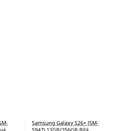
SM-
Samsung Galaxy S26+ (SM-
Sam
ová
S947) 12GB/256GB Bílá
S9