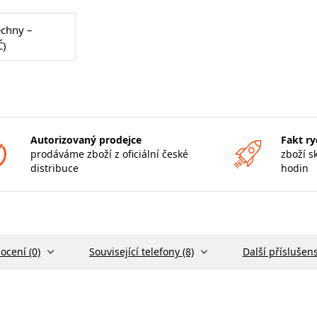
echny –
Č)
Autorizovaný prodejce
Fakt ry
prodáváme zboží z oficiální české
zboží s
distribuce
hodin
ocení (0)
Související telefony (8)
Další příslušens