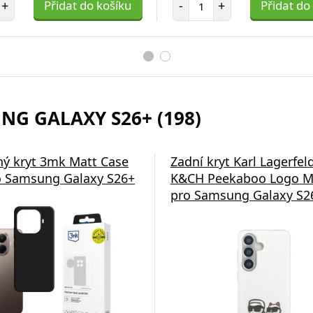
+
Přidat do košíku
-
+
Přidat do
NG GALAXY S26+ (198)
ý kryt 3mk Matt Case
Zadní kryt Karl Lagerfel
 Samsung Galaxy S26+
K&CH Peekaboo Logo M
pro Samsung Galaxy S26