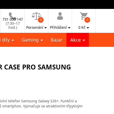
731 000 147
0
0
(7:30–17
hod.)
Porovnání
Přihlášení
0
Kč
 díly
Gaming
Bazar
Akce
R CASE PRO SAMSUNG
ilní telefon Samsung Galaxy S26+. Funkční a
váš smartphon. Vyznačuje se atraktivním třpytivým