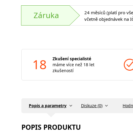
24 měsíců (platí pro vš
Záruka
včetně objednávek na I
18
Zkušení specialisté
máme více než 18 let
zkušeností
Popis a parametry
Diskuze (0)
Hodn
POPIS PRODUKTU