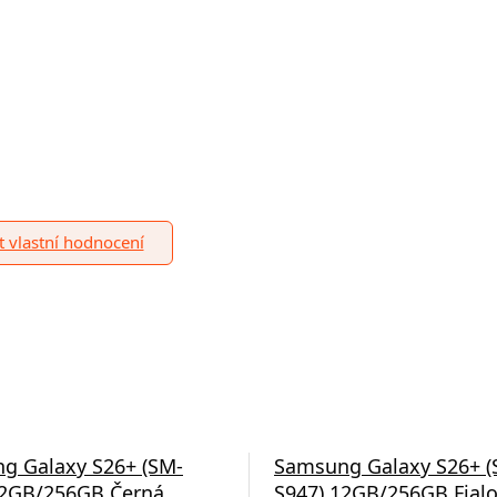
it vlastní hodnocení
g Galaxy S26+ (SM-
Samsung Galaxy S26+ (
12GB/256GB Černá
S947) 12GB/256GB Fial