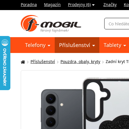
Poradna
Magazín
Prodejny (6)
Značky
Ko
Vyhledávání
Telefony
Příslušenství
Tablety
Příslušenství
Pouzdra, obaly, kryty
Zadní kryt 
Zde
se
nacházíte: