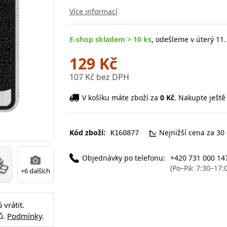
Více informací
E-shop skladem > 10 ks
, odešleme v úterý 11.
129 Kč
107 Kč bez DPH
V košíku máte zboží za
0 Kč
. Nakupte ještě
Kód zboží:
Nejnižší cena za 30
K160877
Objednávky po telefonu:
+420 731 000 14
(Po–Pá: 7:30–17:
+6 dalších
vrátit.
ů.
Podmínky
.