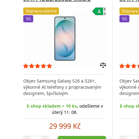
Doprava zdarma
Doprava
5G
5G
Přidat
do
Objev Samsung Galaxy S26 a S26+,
Objev Sa
porovnání
výkonné AI telefony s propracovaným
výkonné 
designem, špičkovým
designem
E-shop skladem > 10 ks
, odešleme v
E-shop s
úterý 11. 08.
29 999 Kč
Počet položek
Poč