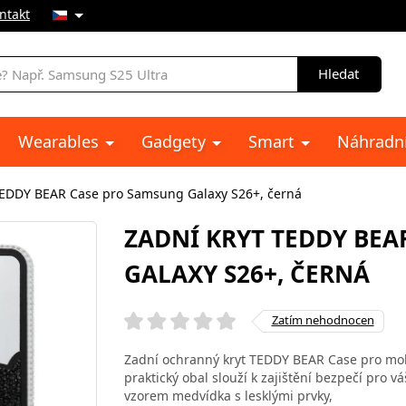
ntakt
Hledat
Wearables
Gadgety
Smart
Náhradní
TEDDY BEAR Case pro Samsung Galaxy S26+, černá
ZADNÍ KRYT TEDDY BEA
GALAXY S26+, ČERNÁ
Zatím nehodnocen
Zadní ochranný kryt TEDDY BEAR Case pro mob
praktický obal slouží k zajištění bezpečí pro 
vzorem medvídka s lesklými prvky,