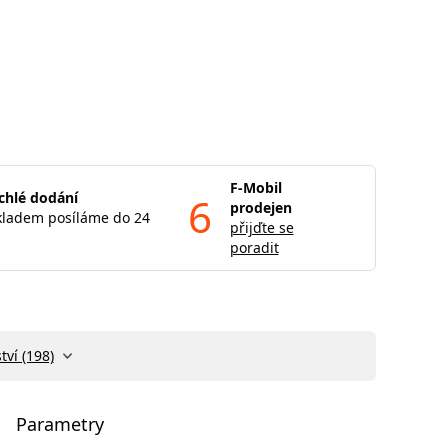
F-Mobil
chlé dodání
6
prodejen
kladem posíláme do 24
přijďte se
poradit
tví (198)
Parametry