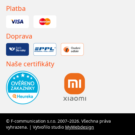
Platba
Doprava
Naše certifikáty
© F-communication s.r.o. 2007–2026. Všechna práva
vyhrazena. | Vytvořilo studio
MyWebdesign