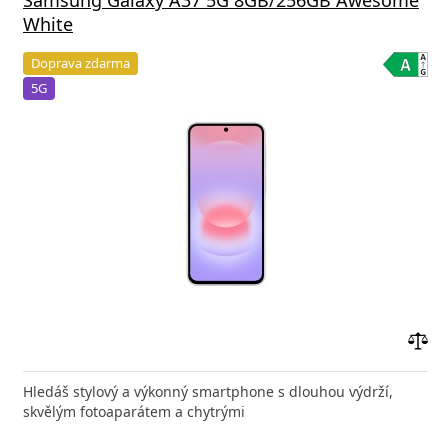
Samsung Galaxy A37 5G 8GB/256GB Awesome
White
Doprava zdarma
5G
Přid
do
Hledáš stylový a výkonný smartphone s dlouhou výdrží,
poro
skvělým fotoaparátem a chytrými