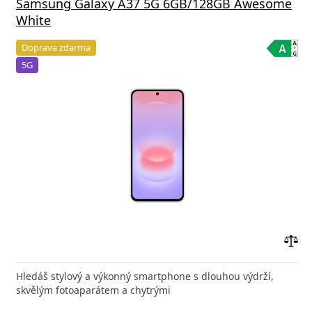
Samsung Galaxy A37 5G 6GB/128GB Awesome
White
Doprava zdarma
5G
Přid
do
Hledáš stylový a výkonný smartphone s dlouhou výdrží,
poro
skvělým fotoaparátem a chytrými