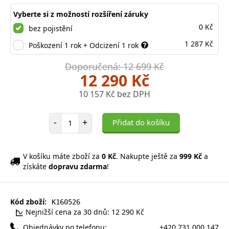
Vyberte si z možností rozšíření záruky
0 Kč
bez pojistění
1 287 Kč
Poškození 1 rok + Odcizení 1 rok
Doporučená: 12 699 Kč
12 290 Kč
10 157 Kč bez DPH
Počet položek
-
+
Přidat do košíku
V košíku máte zboží za
0 Kč
. Nakupte ještě za
999 Kč
a
získáte
dopravu zdarma
!
Kód zboží:
K160526
Nejnižší cena za 30 dnů: 12 290 Kč
Objednávky po telefonu:
+420 731 000 147