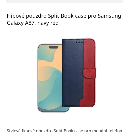
Flipové pouzdro Split Book case pro Samsung
Galaxy A37, navy red
Stylové flipové pouzdro Split Book case pro mobilní telefon