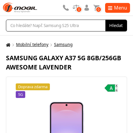
Menu
0
0
Vyhledávání
Hledat
Mobilní telefony
Samsung
Zde
se
SAMSUNG GALAXY A37 5G 8GB/256GB
nacházíte:
AWESOME LAVENDER
Doprava zdarma
5G