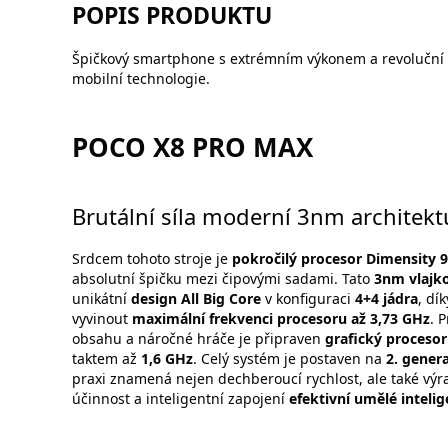
POPIS PRODUKTU
Špičkový smartphone s extrémním výkonem a revoluční b
mobilní technologie.
POCO X8 PRO MAX
Brutální síla moderní 3nm architekt
Srdcem tohoto stroje je
pokročilý procesor Dimensity 
absolutní špičku mezi čipovými sadami. Tato
3nm vlajk
unikátní
design All Big Core
v konfiguraci
4+4 jádra
, dí
vyvinout
maximální frekvenci procesoru až 3,73 GHz
. 
obsahu a náročné hráče je připraven
grafický proceso
taktem až
1,6 GHz
. Celý systém je postaven na
2. gener
praxi znamená nejen dechberoucí rychlost, ale také výr
účinnost a inteligentní zapojení
efektivní umělé inteli