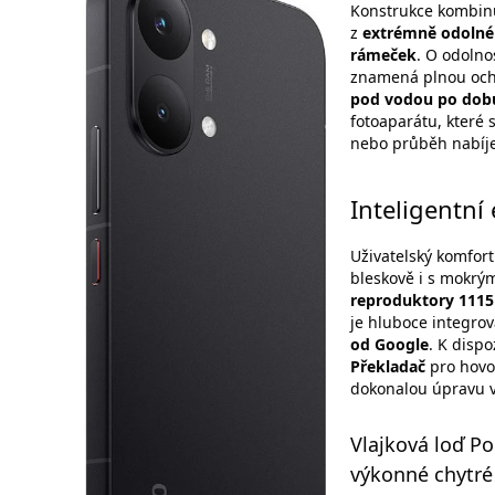
Konstrukce kombin
z
extrémně odolné
rámeček
. O odolno
znamená plnou ochr
pod vodou po dob
fotoaparátu, které s
nebo průběh nabíje
Inteligentní
Uživatelský komfor
bleskově i s mokrým
reproduktory 1115
je hluboce integro
od Google
. K dispo
Překladač
pro hovo
dokonalou úpravu va
Vlajková loď Po
výkonné chytré