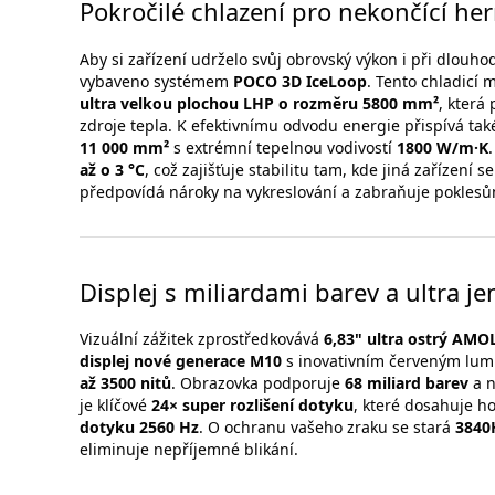
Pokročilé chlazení pro nekončící he
Aby si zařízení udrželo svůj obrovský výkon i při dlouho
vybaveno systémem
POCO 3D IceLoop
. Tento chladicí
ultra velkou plochou LHP o rozměru 5800 mm²
, která
zdroje tepla. K efektivnímu odvodu energie přispívá ta
11 000 mm²
s extrémní tepelnou vodivostí
1800 W/m·K
až o 3 °C
, což zajišťuje stabilitu tam, kde jiná zařízení s
předpovídá nároky na vykreslování a zabraňuje pokles
Displej s miliardami barev a ultra
Vizuální zážitek zprostředkovává
6,83" ultra ostrý AMOL
displej nové generace M10
s inovativním červeným lum
až 3500 nitů
. Obrazovka podporuje
68 miliard barev
a n
je klíčové
24× super rozlišení dotyku
, které dosahuje 
dotyku 2560 Hz
. O ochranu vašeho zraku se stará
3840
eliminuje nepříjemné blikání.