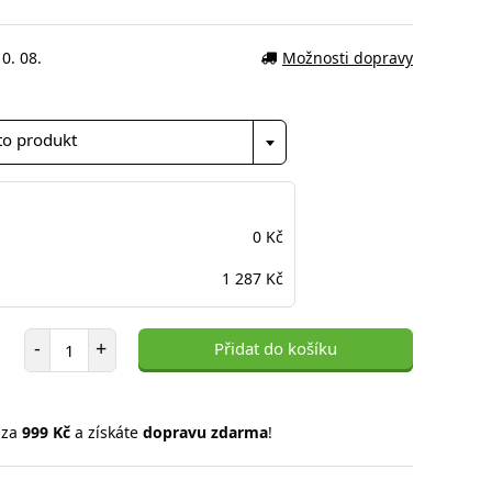
0. 08.
Možnosti dopravy
to produkt
0 Kč
1 287 Kč
Počet položek
-
+
Přidat do košíku
 za
999 Kč
a získáte
dopravu zdarma
!