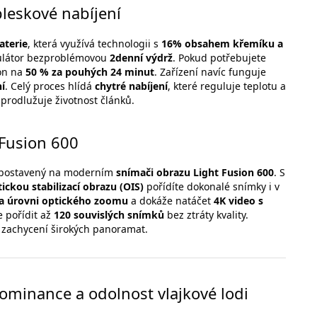
leskové nabíjení
aterie
, která využívá technologii s
16% obsahem křemíku a
ulátor bezproblémovou
2denní výdrž
. Pokud potřebujete
fon na
50 % za pouhých 24 minut
. Zařízení navíc funguje
í
. Celý proces hlídá
chytré nabíjení
, které reguluje teplotu a
 prodlužuje životnost článků.
 Fusion 600
postavený na moderním
snímači obrazu Light Fusion 600
. S
ickou stabilizací obrazu (OIS)
pořídíte dokonalé snímky i v
 na úrovni optického zoomu
a dokáže natáčet
4K video s
 pořídit až
120 souvislých snímků
bez ztráty kvality.
zachycení širokých panoramat.
ominance a odolnost vlajkové lodi