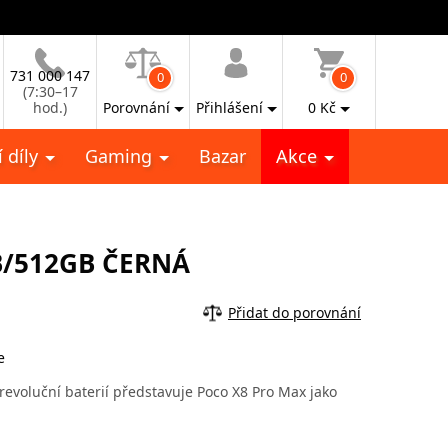
731 000 147
0
0
(7:30–17
hod.)
Porovnání
Přihlášení
0
Kč
 díly
Gaming
Bazar
Akce
B/512GB ČERNÁ
Přidat do porovnání
e
voluční baterií představuje Poco X8 Pro Max jako