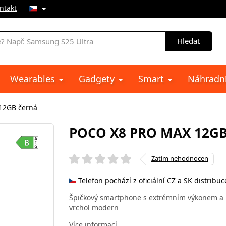
ntakt
Hledat
Wearables
Gadgety
Smart
Náhradní
12GB černá
POCO X8 PRO MAX 12G
Zatím nehodnocen
Telefon pochází z oficiální CZ a SK distribuc
Špičkový smartphone s extrémním výkonem a re
vrchol modern
Více informací