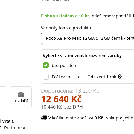
E-shop skladem > 10 ks
, odešleme v pondělí 1
Varianty tohoto produktu:
Poco X8 Pro Max 12GB/512GB černá - ten
Vyberte si z možností rozšíření záruky
bez pojistění
Poškození 1 rok + Odcizení 1 rok
Doporučená: 13 299 Kč
12 640 Kč
+3 další
10 446 Kč bez DPH
V košíku máte zboží za
0 Kč
. Nakupte ještě
vrátit.
ů.
Podmínky
.