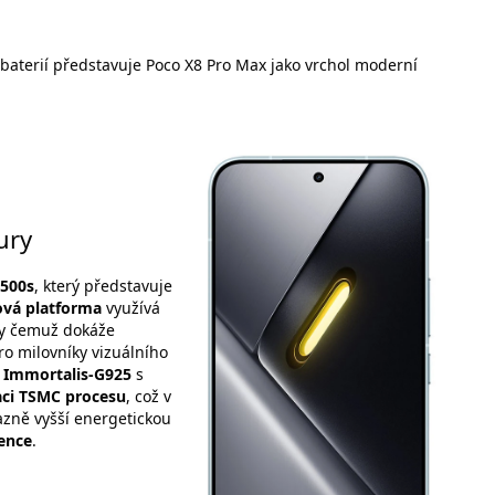
aterií představuje Poco X8 Pro Max jako vrchol moderní
ury
9500s
, který představuje
ová platforma
využívá
ky čemuž dokáže
Pro milovníky vizuálního
r Immortalis-G925
s
aci TSMC procesu
, což v
azně vyšší energetickou
gence
.