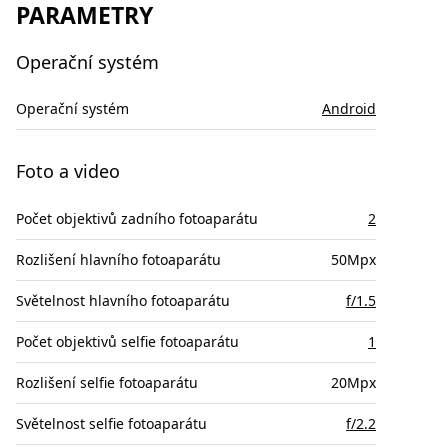
PARAMETRY
Operační systém
Operační systém
Android
Foto a video
Počet objektivů zadního fotoaparátu
2
Rozlišení hlavního fotoaparátu
50Mpx
Světelnost hlavního fotoaparátu
f/1.5
Počet objektivů selfie fotoaparátu
1
Rozlišení selfie fotoaparátu
20Mpx
Světelnost selfie fotoaparátu
f/2.2