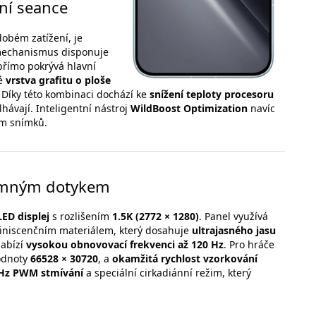
rní seance
dobém zatížení, je
 mechanismus disponuje
 přímo pokrývá hlavní
ké
vrstva grafitu o ploše
. Díky této kombinaci dochází ke
snížení teploty procesoru
elhávají. Inteligentní nástroj
WildBoost Optimization
navíc
ům snímků.
 jemným dotykem
ED displej
s rozlišením
1.5K (2772 × 1280)
. Panel využívá
iniscenčním materiálem, který dosahuje
ultrajasného jasu
abízí
vysokou obnovovací frekvenci až 120 Hz
. Pro hráče
hodnoty
66528 × 30720
, a
okamžitá rychlost vzorkování
Hz PWM stmívání
a speciální cirkadiánní režim, který