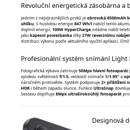
Revoluční energetická zásobárna a b
Jedním z nejvýraznějších prvků je
obrovská 8500mAh b
uhlíku
. S hustotou energie
847 Wh/l
nabízí tento akum
doplnit energii,
100W HyperCharge
zvládne nabít tele
jako
kapesní powerbanka
díky
27W reverznímu nabíjen
distribuci výkonu podle aktuálního využití aplikací, čímž
Profesionální systém snímání Light
Fotografická výbava zahrnuje
50Mpx hlavní fotoaparát
vysokou světelností
f/1.5
, velikostí snímače
1/1.95"
a
opt
náročném protisvětle. Systém podporuje
2× přiblížení
HDR
i během západu slunce. Funkce
UltraSnap
dovoluje
Sestavu doplňuje
8Mpx ultraširokoúhlý fotoaparát
pro 
Designová d