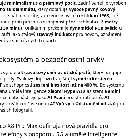
uje
minimalismus a prémiový pocit
. Zadní panel je vyroben
ho sklolaminátu
, který doplňuje
vysoce pevný kovový
st se bát nemusíte, zařízení se pyšní
certifikací IP68
, což
anu proti prachu a schopnost přežít v hloubce
2 metry
u 30 minut
. Unikátním prvkem je
dynamické RGB světlo
u
louží jako stylový
stavový indikátor
pro hovory, oznámení
ní v osmi různých barvách.
 ekosystém a bezpečnostní prvky
t zvyšuje
ultrazvukový snímač otisků prstů
, který funguje
i prsty. Zvukový doprovod zajišťují
symetrické stereo
F
se schopností
zesílení hlasitosti až na 400 %
. Do systému
vána umělá inteligence
Xiaomi HyperAI
a asistent
Gemini
zici máte nástroje jako
AI Psaní
pro shrnutí textů,
AI
ry v reálném čase nebo
AI Výřezy
a
Odstranění odrazů
pro
šich fotografií.
co X8 Pro Max definuje nová pravidla pro
 telefony s podporou 5G a umělé inteligence.