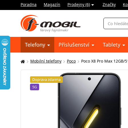
Poradna
Magazín
Prodejny (6)
Značky
Ko
Vyhledávání
Telefony
Příslušenství
Tablety
Mobilní telefony
Poco
Poco X8 Pro Max 12GB/5
Zde
se
nacházíte:
Doprava zdarma
5G