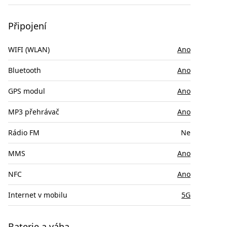
Připojení
WIFI (WLAN)
Ano
Bluetooth
Ano
GPS modul
Ano
MP3 přehrávač
Ano
Rádio FM
Ne
MMS
Ano
NFC
Ano
Internet v mobilu
5G
Baterie a váha