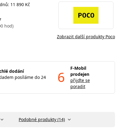
 dnů: 11 890 Kč
7
00 hod)
Zobrazit další produkty Poco
F-Mobil
chlé dodání
6
prodejen
kladem posíláme do 24
přijďte se
poradit
Podobné produkty (14)