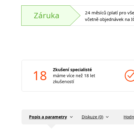
24 měsíců (platí pro vš
Záruka
včetně objednávek na I
18
Zkušení specialisté
máme více než 18 let
zkušeností
Popis a parametry
Diskuze (0)
Hodn