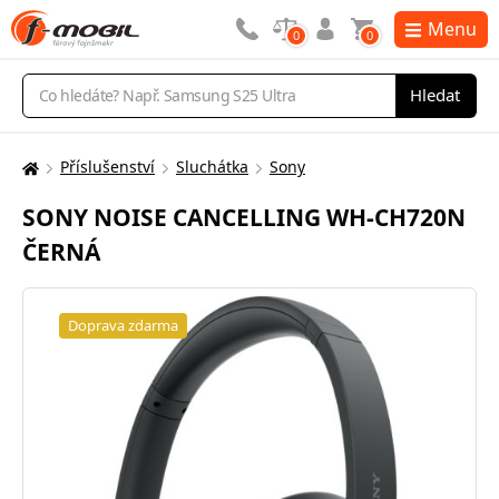
Menu
0
0
Vyhledávání
Hledat
Příslušenství
Sluchátka
Sony
Zde
se
SONY NOISE CANCELLING WH-CH720N
nacházíte:
ČERNÁ
Doprava zdarma