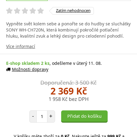
Zatím nehodnocen
Vypněte svět kolem sebe a ponořte se do hudby se sluchátky
SONY WH-CH720N, která kombinují pokročilé potlačení
hluku, kvalitní zvuk a lehký design pro celodenní pohodlí.
Více informací
E-shop skladem 2 ks
, odešleme v úterý 11. 08.
Možnosti dopravy
Doporučená: 3 500 Kč
2 369 Kč
1 958 Kč bez DPH
Počet položek
-
+
Přidat do košíku
V košíku máte zboží za
0 Kč
. Nakupte ještě za
999 Kč
a