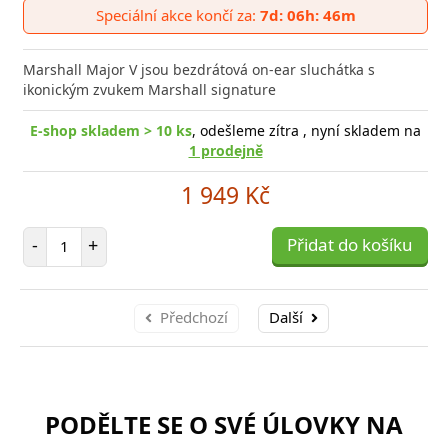
Speciální akce končí za:
7d: 06h: 46m
Marshall Major V jsou bezdrátová on-ear sluchátka s
ikonickým zvukem Marshall signature
E-shop skladem > 10 ks
, odešleme zítra , nyní skladem na
1 prodejně
1 949 Kč
Počet položek
-
+
Přidat do košíku
Předchozí
Další
PODĚLTE SE O SVÉ ÚLOVKY NA