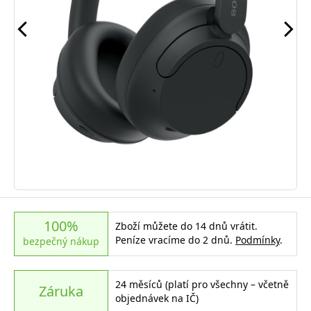
100%
Zboží můžete do 14 dnů vrátit.
Peníze vracíme do 2 dnů.
Podmínky
.
bezpečný nákup
24 měsíců (platí pro všechny – včetně
Záruka
objednávek na IČ)