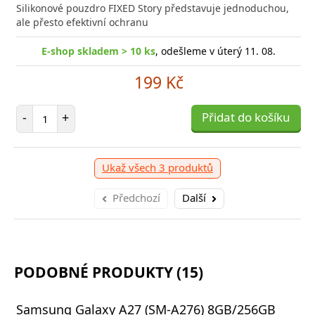
a efektivní nabíjení kdykoliv potřebujete Baseus
Silikonové pouzdro FIXED Story představuje jednoduchou,
Rychlá
ro Nabíječka pro všechna
ale přesto efektivní ochranu
Power 
E-shop skladem > 10 ks
, odešleme v úterý 11. 08.
-shop skladem > 10 ks
, odešleme v úterý 11. 08.
E
199 Kč
959 Kč
Počet položek
-
+
Přidat do košíku
očet položek
P
+
Přidat do košíku
-
Ukaž všech 3 produktů
Předchozí
Další
PODOBNÉ PRODUKTY (15)
Samsung Galaxy A27 (SM-A276) 8GB/256GB