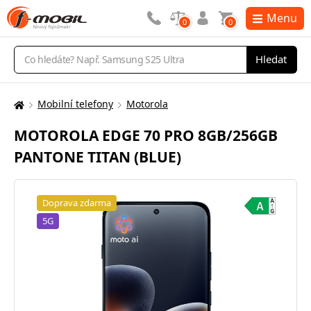
Menu
0
0
Vyhledávání
Hledat
Mobilní telefony
Motorola
Zde
se
MOTOROLA EDGE 70 PRO 8GB/256GB
nacházíte:
PANTONE TITAN (BLUE)
Doprava zdarma
5G