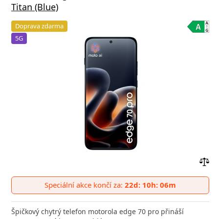
Titan (Blue)
Doprava zdarma
5G
Přid
do
Speciální akce končí za:
22d: 10h: 06m
poro
Špičkový chytrý telefon motorola edge 70 pro přináší