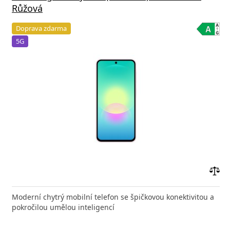
Růžová
Doprava zdarma
5G
Přid
do
Moderní chytrý mobilní telefon se špičkovou konektivitou a
poro
pokročilou umělou inteligencí