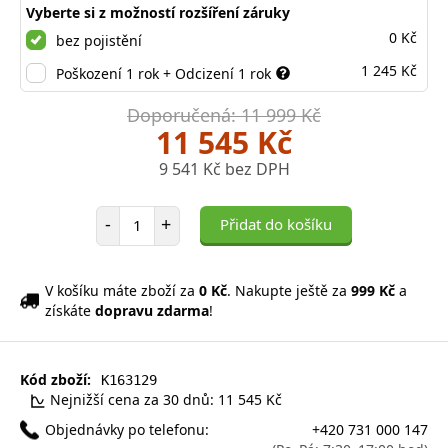
Vyberte si z možností rozšíření záruky
0 Kč
bez pojistění
1 245 Kč
Poškození 1 rok + Odcizení 1 rok
Doporučená: 11 999 Kč
11 545 Kč
9 541 Kč bez DPH
Počet položek
-
+
Přidat do košíku
V košíku máte zboží za
0 Kč
. Nakupte ještě za
999 Kč
a
získáte
dopravu zdarma
!
Kód zboží:
K163129
Nejnižší cena za 30 dnů: 11 545 Kč
Objednávky po telefonu:
+420 731 000 147