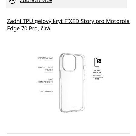
s GaN3 Pro, 2x USB-C, 2x USB 65W černá
Zadní TPU gelový kryt FIXED Story pro Motorola
Aliga
Edge 70 Pro, čirá
1xUSB