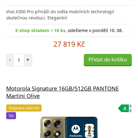
Přid
do
Vivo X300 Pro přináší do světa mobilních technologií
poro
skutečnou revoluci. Elegantní
E-shop skladem > 10 ks
, odešleme v pondělí 10. 08.
27 819 Kč
Počet položek
-
+
Přidat do košíku
Motorola Signature 16GB/512GB PANTONE
Martini Olive
Doprava zdarma
5G