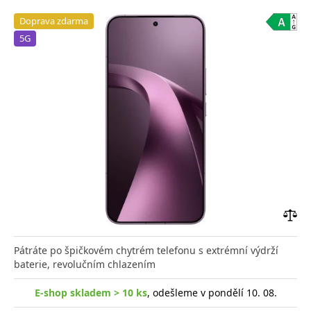
Doprava zdarma
5G
Přid
do
Pátráte po špičkovém chytrém telefonu s extrémní výdrží
poro
baterie, revolučním chlazením
E-shop skladem > 10 ks
, odešleme v pondělí 10. 08.