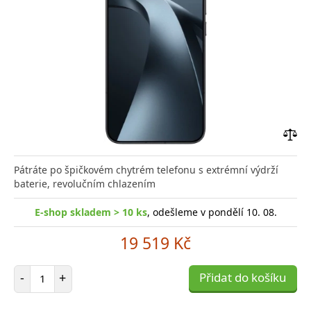
Přid
do
Pátráte po špičkovém chytrém telefonu s extrémní výdrží
poro
baterie, revolučním chlazením
E-shop skladem > 10 ks
, odešleme v pondělí 10. 08.
19 519 Kč
Počet položek
-
+
Přidat do košíku