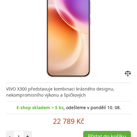
Přid
do
VIVO X300 představuje kombinaci krásného designu,
poro
nekompromisního výkonu a špičkových
E-shop skladem > 5 ks
, odešleme v pondělí 10. 08.
22 789 Kč
Počet položek
-
+
Přidat do košíku