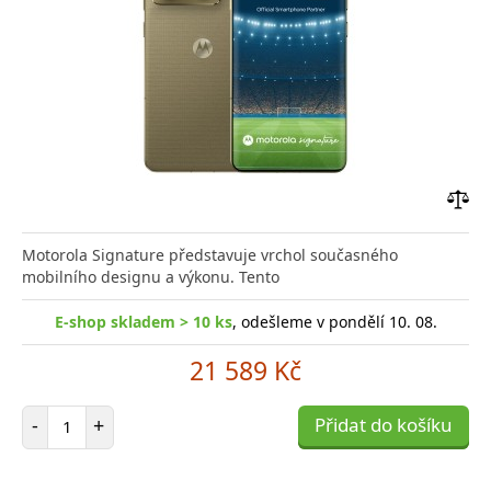
Přid
do
Motorola Signature představuje vrchol současného
poro
mobilního designu a výkonu. Tento
E-shop skladem > 10 ks
, odešleme v pondělí 10. 08.
21 589 Kč
Počet položek
-
+
Přidat do košíku