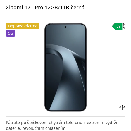
Xiaomi 17T Pro 12GB/1TB černá
Doprava zdarma
5G
Přid
do
Pátráte po špičkovém chytrém telefonu s extrémní výdrží
poro
baterie, revolučním chlazením