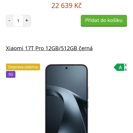
22 639 Kč
Počet položek
-
+
Přidat do košíku
Xiaomi 17T Pro 12GB/512GB černá
Doprava zdarma
5G