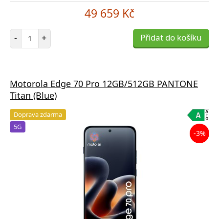
49 659 Kč
Počet položek
-
+
Přidat do košíku
Motorola Edge 70 Pro 12GB/512GB PANTONE
Titan (Blue)
Doprava zdarma
5G
-3%