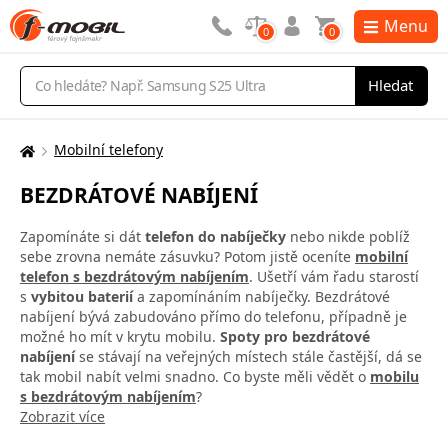
Menu
0
0
Vyhledávání
Hledat
Mobilní telefony
Zde
se
BEZDRÁTOVÉ NABÍJENÍ
nacházíte:
Zapomínáte si dát
telefon do nabíječky
nebo nikde poblíž
sebe zrovna nemáte zásuvku? Potom jistě oceníte
mobilní
telefon s bezdrátovým nabíjením
. Ušetří vám řadu starostí
s
vybitou baterií
a zapomínáním nabíječky. Bezdrátové
nabíjení bývá zabudováno přímo do telefonu, případně je
možné ho mít v krytu mobilu.
Spoty pro bezdrátové
nabíjení
se stávají na veřejných místech stále častější, dá se
tak mobil nabít velmi snadno. Co byste měli vědět o
mobilu
s bezdrátovým nabíjením
?
Zobrazit více