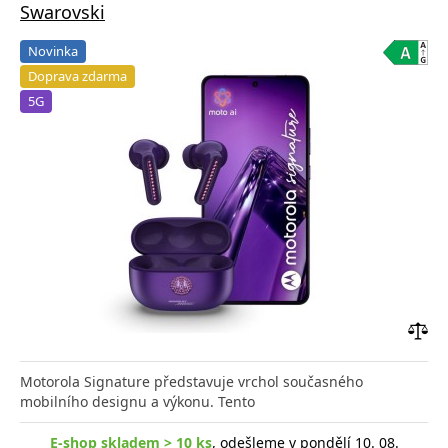
Swarovski
Novinka
Doprava zdarma
5G
Přid
do
Motorola Signature představuje vrchol současného
poro
mobilního designu a výkonu. Tento
E-shop skladem > 10 ks
, odešleme v pondělí 10. 08.