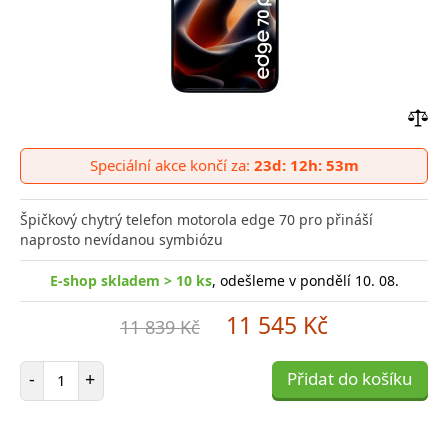
Přid
do
Speciální akce končí za:
23d: 12h: 53m
poro
Špičkový chytrý telefon motorola edge 70 pro přináší
naprosto nevídanou symbiózu
E-shop skladem > 10 ks
, odešleme v pondělí 10. 08.
11 545 Kč
11 839 Kč
Počet položek
-
+
Přidat do košíku