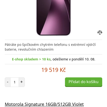
Přid
do
Pátráte po špičkovém chytrém telefonu s extrémní výdrží
poro
baterie, revolučním chlazením
E-shop skladem > 10 ks
, odešleme v pondělí 10. 08.
19 519 Kč
Počet položek
-
+
Přidat do košíku
Motorola Signature 16GB/512GB Violet