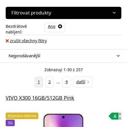
Filtrovat produkty
Bezdrátové
Ano
nabíjení:
zrušit všechny filtry
Nejprodávanější
Zobrazuji 1-30 z 257
1
2
...
9
další
VIVO X300 16GB/512GB Pink
Doprava zdarma
5G