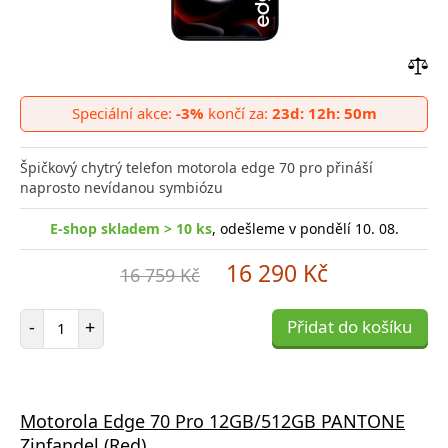
Přid
do
Speciální akce:
-3%
končí za:
23d: 12h: 50m
poro
Špičkový chytrý telefon motorola edge 70 pro přináší
naprosto nevídanou symbiózu
E-shop skladem > 10 ks
, odešleme v pondělí 10. 08.
16 290 Kč
16 759 Kč
Počet položek
-
+
Přidat do košíku
Motorola Edge 70 Pro 12GB/512GB PANTONE
Zinfandel (Red)