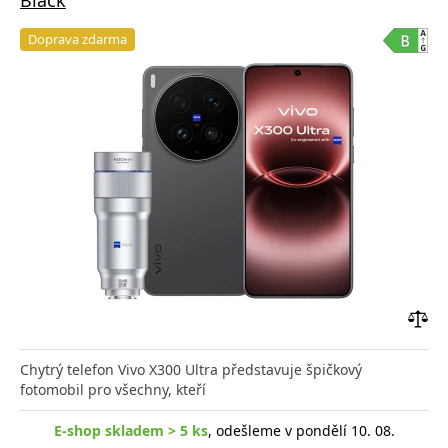
Doprava zdarma
Přid
do
Chytrý telefon Vivo X300 Ultra představuje špičkový
poro
fotomobil pro všechny, kteří
E-shop skladem > 5 ks
, odešleme v pondělí 10. 08.