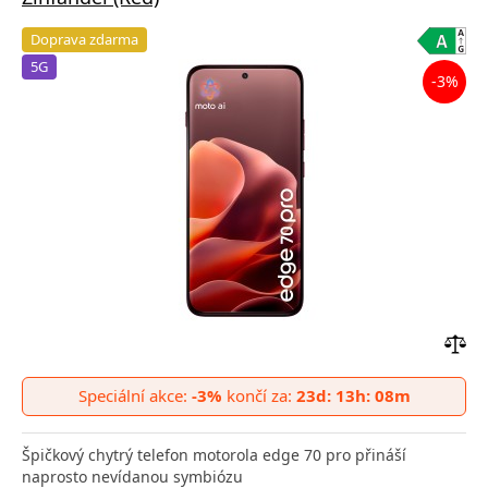
Doprava zdarma
5G
-3%
Přid
do
Speciální akce:
-3%
končí za:
23d: 13h: 08m
poro
Špičkový chytrý telefon motorola edge 70 pro přináší
naprosto nevídanou symbiózu