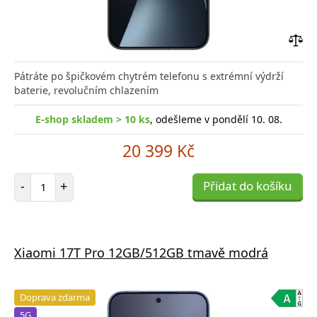
Přid
do
Pátráte po špičkovém chytrém telefonu s extrémní výdrží
poro
baterie, revolučním chlazením
E-shop skladem > 10 ks
, odešleme v pondělí 10. 08.
20 399 Kč
Počet položek
-
+
Přidat do košíku
Xiaomi 17T Pro 12GB/512GB tmavě modrá
Doprava zdarma
5G