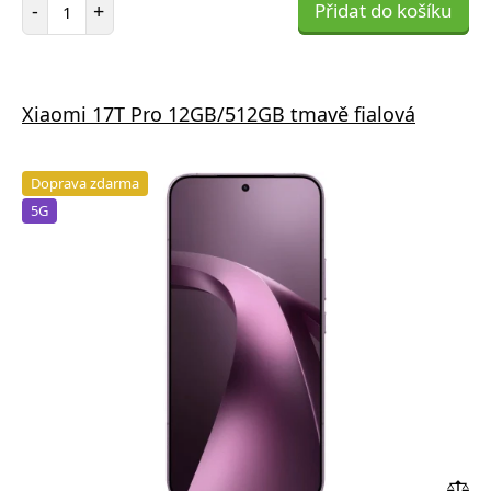
Počet položek
-
+
Přidat do košíku
Xiaomi 17T Pro 12GB/512GB tmavě fialová
Doprava zdarma
5G