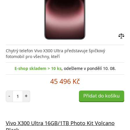
Přid
do
Chytrý telefon Vivo X300 Ultra představuje špičkový
poro
fotomobil pro všechny, kteří
E-shop skladem > 10 ks
, odešleme v pondělí 10. 08.
45 496 Kč
Počet položek
-
+
Přidat do košíku
Vivo X300 Ultra 16GB/1TB Photo Kit Volcano
Black