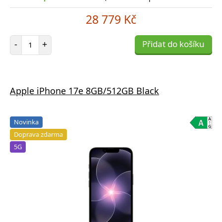
28 779 Kč
Počet položek
-
+
Přidat do košíku
Apple iPhone 17e 8GB/512GB Black
Novinka
Doprava zdarma
5G