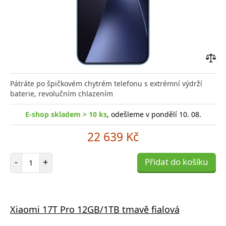
Přid
do
Pátráte po špičkovém chytrém telefonu s extrémní výdrží
poro
baterie, revolučním chlazením
E-shop skladem > 10 ks
, odešleme v pondělí 10. 08.
22 639 Kč
Počet položek
-
+
Přidat do košíku
Xiaomi 17T Pro 12GB/1TB tmavě fialová