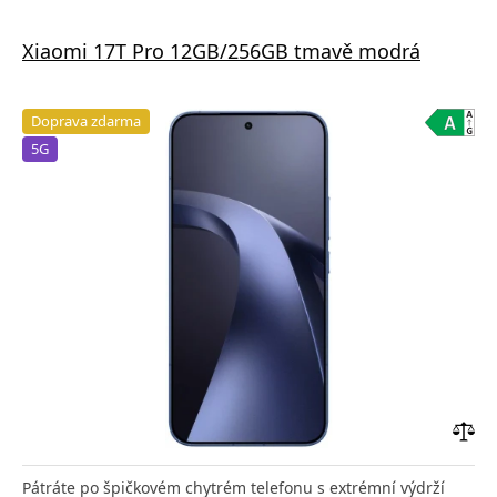
Xiaomi 17T Pro 12GB/256GB tmavě modrá
Doprava zdarma
5G
Přid
do
Pátráte po špičkovém chytrém telefonu s extrémní výdrží
poro