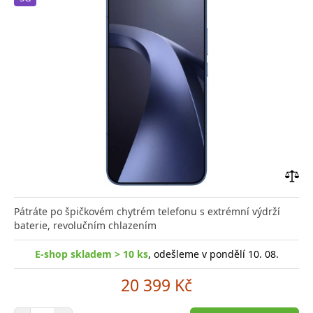
Přid
do
Pátráte po špičkovém chytrém telefonu s extrémní výdrží
poro
baterie, revolučním chlazením
E-shop skladem > 10 ks
, odešleme v pondělí 10. 08.
20 399 Kč