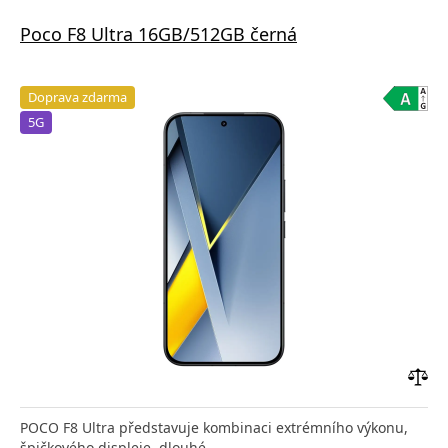
Poco F8 Ultra 16GB/512GB černá
Doprava zdarma
5G
Přid
do
POCO F8 Ultra představuje kombinaci extrémního výkonu,
poro
špičkového displeje, dlouhé