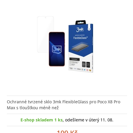
va zdarma
 odolný a kvalitní kabel s koncovkou ve tvaru L a
or Audio Combo 3v1 JEDNO balení, TŘI produkty
Ochranné tvrzené sklo 3mk FlexibleGlass pro Poco X8 Pro
Datový
ím proudem 5 A, ideální
tní zvuková výbava pro
Max s tloušťkou méně než
dobíjen
E-shop skladem 1 ks
, odešleme v úterý 11. 08.
-shop skladem > 10 ks
, odešleme v úterý 11. 08.
E
199 Kč