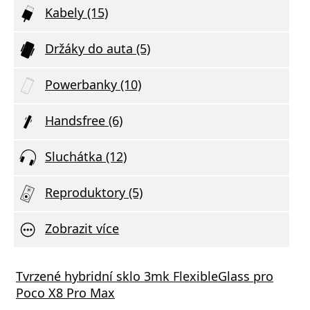
Kabely (15)
Držáky do auta (5)
Powerbanky (10)
Handsfree (6)
Sluchátka (12)
Reproduktory (5)
Zobrazit více
ý kabel Swissten USB-C/USB-C 5A (100W)
tor Audio Combo 3v1
Tvrzené hybridní sklo 3mk FlexibleGlass pro
Dato
otebooky 2m, černá
Poco X8 Pro Max
DELIV