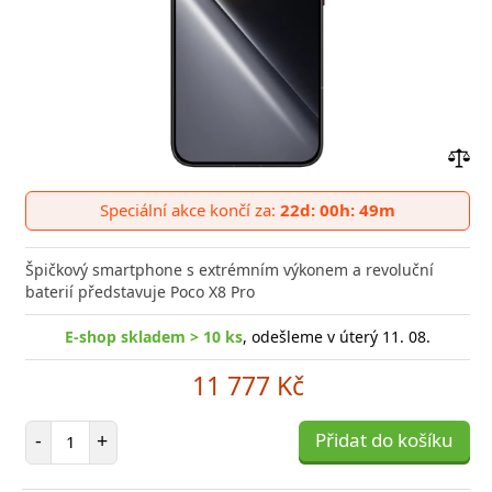
Přid
do
Speciální akce končí za:
22d: 00h: 49m
poro
Špičkový smartphone s extrémním výkonem a revoluční
baterií představuje Poco X8 Pro
E-shop skladem > 10 ks
, odešleme v úterý 11. 08.
11 777 Kč
Počet položek
-
+
Přidat do košíku