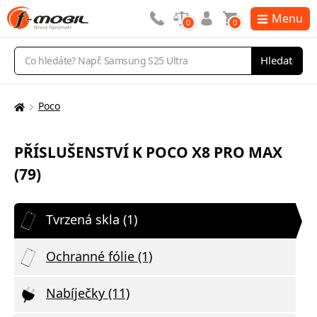
Menu
0
0
Vyhledávání
Hledat
Poco
Zde
se
nacházíte:
PŘÍSLUŠENSTVÍ K POCO X8 PRO MAX
(79)
Tvrzená skla (1)
Ochranné fólie (1)
Nabíječky (11)