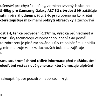
šenství pro chytré telefony, zejména tvrzených skel na
45kg pro Samsung Galaxy A37 5G s tvrdostí 9H zaštiťuje
sknutím při náhodném pádu.
Sklo je vyrobeno na konkrétní
které zajišťuje maximální pokrytí obrazovky
a zachovává
rdost 9H, tenké provedení 0,37mm, vysoká průhlednost a
stot
. Díky technologii celoplošného lepení sklo pevně
alita zobrazení je plně zachována. Díky celoplošnému lepidlu
y, minimalizuje vznik vzduchových bublin a zajišťuje
g.
ranu soukromí chrání citlivé informace před nežádoucími
 oleofobní vrstva nové generace, která omezuje ulpívání
zakoupit flipové pouzdro, nebo zadní kryt.
ku