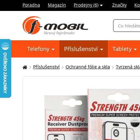
Poradna
Magazín
Prodejny (6)
Značky
Ko
Vyhledávání
Telefony
Příslušenství
Tablety
Příslušenství
Ochranné fólie a skla
Tvrzená skl
Zde
se
nacházíte: