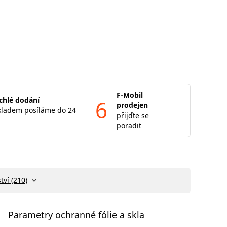
F-Mobil
chlé dodání
6
prodejen
kladem posíláme do 24
přijďte se
poradit
tví (210)
Parametry ochranné fólie a skla