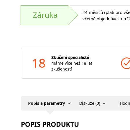
24 měsíců (platí pro vš
Záruka
včetně objednávek na I
18
Zkušení specialisté
máme více než 18 let
zkušeností
Popis a parametry
Diskuze (0)
Hodn
POPIS PRODUKTU