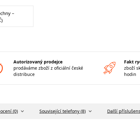
echny –
Č)
Autorizovaný prodejce
Fakt ry
prodáváme zboží z oficiální české
zboží s
distribuce
hodin
ocení (0)
Související telefony (8)
Další příslušens