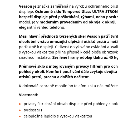
Veason
je značka zaměřená na výrobu ochranného příslu
displeje.
Ochranné sklo Tempered Glass ULTRA STRONG 
bezpečí displeje před poškrábání, rýhami, nebo pra
model. Je
v moderním provedením od okraje k okraji, 
elegantní vzhled telefonu.
Mezi hlavní přednosti tvrzených skel Veason patří tv
oleofobní vrstva omezující ulpívání otisků prstů a neči
perfektně k displeji. Citlivost dotykového ovládání a kv
s vysokou viskozitou přilne přesně k celé ploše obrazovk
snadnou instalaci.
Zesílené hrany odolají tlaku až 45 k
Prémiové sklo s integrovaným privacy filtrem pro och
pohledy okolí. Komfort používání dále zvyšuje dvojitá
otisků prstů, prachu a dalších nečistot.
K dokonalé ochraně mobilního telefonu si u nás můžete 
Vlastnosti:
privacy filtr chrání obsah displeje před pohledy z bo
tvrdost 9H
celoplošné lepidlo s vysokou viskozitou