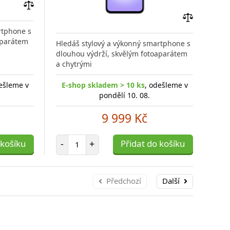
Přidat
do
Přidat
rtphone s
porovnání
do
aparátem
Hledáš stylový a výkonný smartphone s
Hled
porovnání
dlouhou výdrží, skvělým fotoaparátem
dlou
a chytrými
a ch
ešleme v
E-shop skladem > 10 ks
, odešleme v
E-
pondělí 10. 08.
9 999 Kč
Počet položek
 košíku
-
+
Přidat do košíku
-
Předchozí
Další