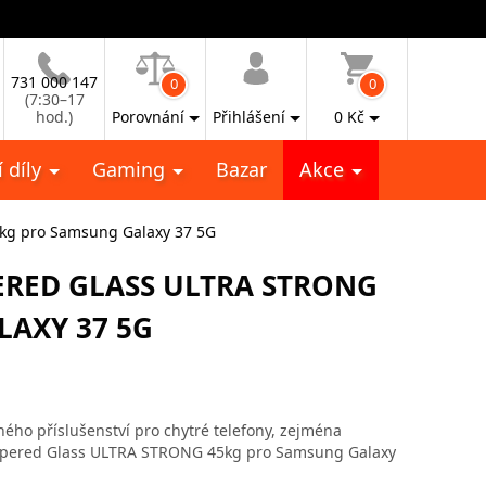
731 000 147
0
0
(7:30–17
hod.)
Porovnání
Přihlášení
0
Kč
 díly
Gaming
Bazar
Akce
kg pro Samsung Galaxy 37 5G
RED GLASS ULTRA STRONG
LAXY 37 5G
ho příslušenství pro chytré telefony, zejména
Tempered Glass ULTRA STRONG 45kg pro Samsung Galaxy