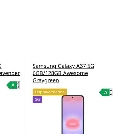
G
Samsung Galaxy A37 5G
Sa
avender
6GB/128GB Awesome
8G
Graygreen
Gr
Doprava zdarma
Do
5G
5G