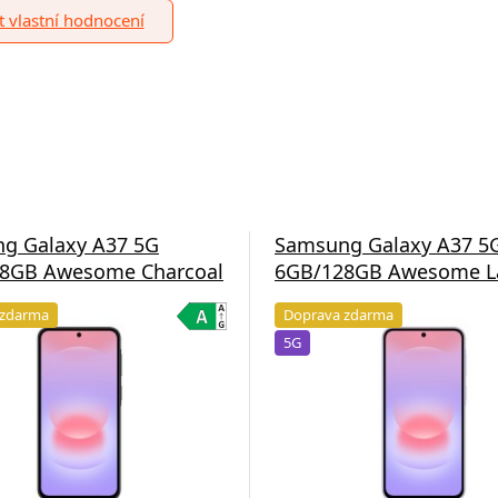
it vlastní hodnocení
g Galaxy A37 5G
Samsung Galaxy A37 5
8GB Awesome Charcoal
6GB/128GB Awesome L
 zdarma
Doprava zdarma
5G