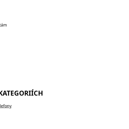
otám
 KATEGORIÍCH
lefony