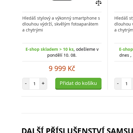
Přidat
do
Hledáš stylový a výkonný smartphone s
Hledáš s
porovnání
dlouhou výdrží, skvělým fotoaparátem
dlouhou 
a chytrými
a chytrým
E-shop skladem > 10 ks
, odešleme v
E-shop
pondělí 10. 08.
dnes ,
9 999 Kč
Počet položek
Poč
-
+
Přidat do košíku
-
DALŠÍ PŘÍSLUŠENSTVÍ SAMSU