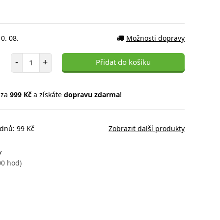
0. 08.
Možnosti dopravy
Počet položek
-
+
Přidat do košíku
 za
999 Kč
a získáte
dopravu zdarma
!
 dnů: 99 Kč
Zobrazit další produkty
7
00 hod)