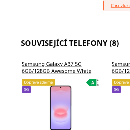
Chci vlož
SOUVISEJÍCÍ TELEFONY (8)
Samsung Galaxy A37 5G
Samsun
6GB/128GB Awesome White
6GB/12
Doprava zdarma
Doprava
5G
5G