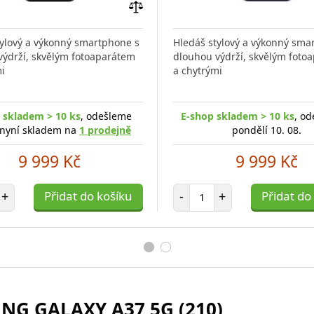
Přidat
do
tylový a výkonný smartphone s
Hledáš stylový a výkonný sma
porovnání
výdrží, skvělým fotoaparátem
dlouhou výdrží, skvělým foto
i
a chytrými
 skladem > 10 ks
, odešleme
E-shop skladem > 10 ks
, od
 nyní skladem na
1 prodejně
pondělí 10. 08.
9 999 Kč
9 999 Kč
et položek
Počet položek
+
Přidat do košíku
-
+
Přidat do
NG GALAXY A37 5G (210)