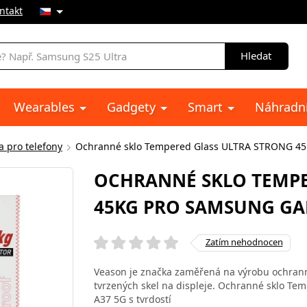
ntakt
Hledat
Wearables
Gadgety
Smart
Náhradní
a pro telefony
Ochranné sklo Tempered Glass ULTRA STRONG 45
OCHRANNÉ SKLO TEMPE
45KG PRO SAMSUNG GA
Zatím nehodnocen
Veason je značka zaměřená na výrobu ochranné
tvrzených skel na displeje. Ochranné sklo 
A37 5G s tvrdostí