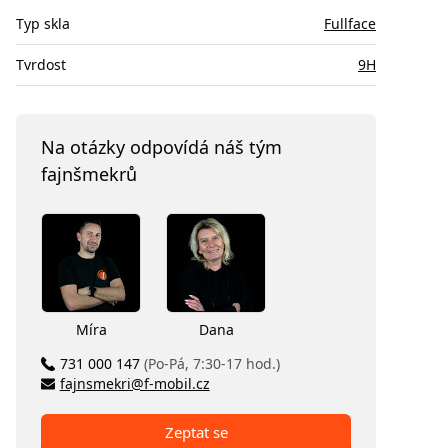
Typ skla
Fullface
Tvrdost
9H
Na otázky odpovídá náš tým
fajnšmekrů
Míra
Dana
731 000 147
(Po-Pá, 7:30-17 hod.)
fajnsmekri@f-mobil.cz
Zeptat se