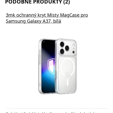
PODOBNÉ PRODUKTY (2)
3mk ochranný kryt Misty MagCase pro
Samsung Galaxy A37, bílá