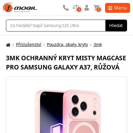
Menu
0
0
Vyhledávání
Hledat
Příslušenství
Pouzdra, obaly, kryty
3mk
Zde
se
3MK OCHRANNÝ KRYT MISTY MAGCASE
nacházíte:
PRO SAMSUNG GALAXY A37, RŮŽOVÁ