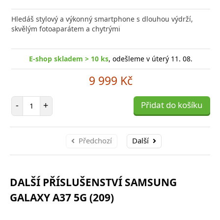
Přid
do
Hledáš stylový a výkonný smartphone s dlouhou výdrží,
poro
skvělým fotoaparátem a chytrými
E-shop skladem > 10 ks
, odešleme v úterý 11. 08.
9 999 Kč
Počet položek
-
+
Přidat do košíku
Předchozí
Další
DALŠÍ PŘÍSLUŠENSTVÍ SAMSUNG
GALAXY A37 5G (209)