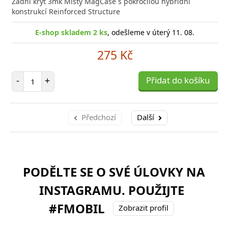
Zadní kryt 3mk Misty MagCase s pokročilou hybridní
konstrukcí Reinforced Structure
E-shop skladem 2 ks
, odešleme v úterý 11. 08.
275 Kč
Počet položek
-
+
Přidat do košíku
Předchozí
Další
PODĚLTE SE O SVÉ ÚLOVKY NA
INSTAGRAMU. POUŽIJTE
#FMOBIL
Zobrazit profil