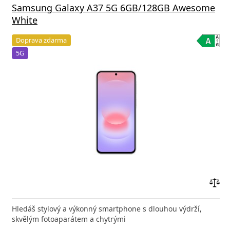
Samsung Galaxy A37 5G 6GB/128GB Awesome
White
Doprava zdarma
5G
Přid
do
Hledáš stylový a výkonný smartphone s dlouhou výdrží,
poro
skvělým fotoaparátem a chytrými