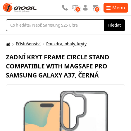
Menu
0
0
Vyhledávání
Hledat
Příslušenství
Pouzdra, obaly, kryty
Zde
se
ZADNÍ KRYT FRAME CIRCLE STAND
nacházíte:
COMPATIBLE WITH MAGSAFE PRO
SAMSUNG GALAXY A37, ČERNÁ