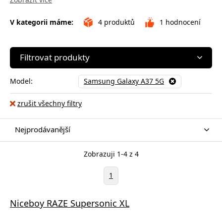
V kategorii máme:
4
produktů
1
hodnocení
Filtrovat produkty
Model:
Samsung Galaxy A37 5G
zrušit všechny filtry
Nejprodávanější
Zobrazuji 1-4 z 4
1
Niceboy RAZE Supersonic XL