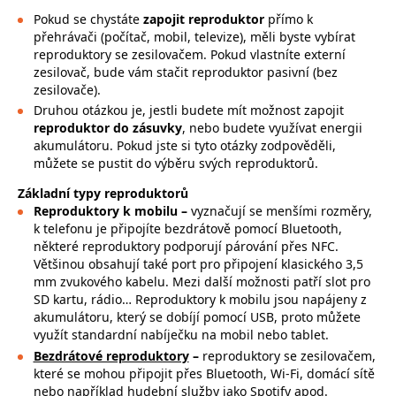
Pokud se chystáte
zapojit reproduktor
přímo k
přehrávači (počítač, mobil, televize), měli byste vybírat
reproduktory se zesilovačem. Pokud vlastníte externí
zesilovač, bude vám stačit reproduktor pasivní (bez
zesilovače).
Druhou otázkou je, jestli budete mít možnost zapojit
reproduktor do zásuvky
, nebo budete využívat energii
akumulátoru. Pokud jste si tyto otázky zodpověděli,
můžete se pustit do výběru svých reproduktorů.
Základní typy reproduktorů
Reproduktory k mobilu –
vyznačují se menšími rozměry,
k telefonu je připojíte bezdrátově pomocí Bluetooth,
některé reproduktory podporují párování přes NFC.
Většinou obsahují také port pro připojení klasického 3,5
mm zvukového kabelu. Mezi další možnosti patří slot pro
SD kartu, rádio… Reproduktory k mobilu jsou napájeny z
akumulátoru, který se dobíjí pomocí USB, proto můžete
využít standardní nabíječku na mobil nebo tablet.
Bezdrátové reproduktory
–
reproduktory se zesilovačem,
které se mohou připojit přes Bluetooth, Wi-Fi, domácí sítě
nebo například hudební služby jako Spotify apod.