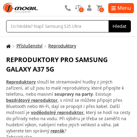
Menu
0
0
Vyhledávání
Hledat
Příslušenství
Reproduktory
Zde
se
REPRODUKTORY PRO SAMSUNG
nacházíte:
GALAXY A37 5G
Reproduktory
slouží ke streamování hudby z jiných
zařízení, ať už jsou to malé reproduktory, které připojíte k
telefonu, nebo masivní
soupravy na party
. Existuje
bezdrátový reproduktor
, s nímž se můžete připojit přes
Bluetooth nebo Wi-Fi, dají se propojit i přes kabel. Další
možností je
voděodolný reproduktor
, který se hodí na cesty
do přírody nebo na vodu. Při výběru je třeba se zaměřit na
hudební výkon, nabíjení nebo jejich velikost a váha. Jak
vyberete ten správný
reprák
?
Zobrazit více