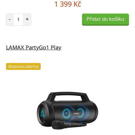
1 399 Kč
Počet položek
-
+
Přidat do košíku
LAMAX PartyGo1 Play
Doprava zdarma