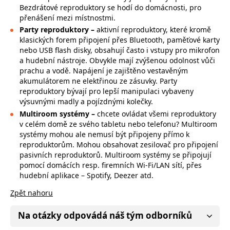
Bezdrátové reproduktory se hodí do domácnosti, pro
přenášení mezi místnostmi.
Party reproduktory –
aktivní reproduktory, které kromě
klasických forem připojení přes Bluetooth, paměťové karty
nebo USB flash disky, obsahují často i vstupy pro mikrofon
a hudební nástroje. Obvykle mají zvýšenou odolnost vůči
prachu a vodě. Napájení je zajištěno vestavěným
akumulátorem ne elektřinou ze zásuvky. Party
reproduktory bývají pro lepší manipulaci vybaveny
výsuvnými madly a pojízdnými kolečky.
Multiroom systémy –
chcete ovládat všemi reproduktory
v celém domě ze svého tabletu nebo telefonu? Multiroom
systémy mohou ale nemusí být připojeny přímo k
reproduktorům. Mohou obsahovat zesilovač pro připojení
pasivních reproduktorů. Multiroom systémy se připojují
pomocí domácích resp. firemních Wi-Fi/LAN sítí, přes
hudební aplikace – Spotify, Deezer atd.
Zpět nahoru
Na otázky odpovádá náš tým odborníků