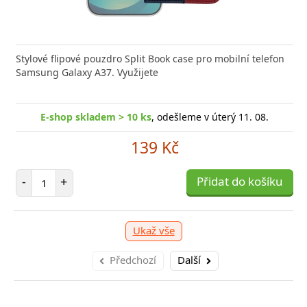
Stylové flipové pouzdro Split Book case pro mobilní telefon
Samsung Galaxy A37. Využijete
E-shop skladem > 10 ks
, odešleme v úterý 11. 08.
139 Kč
Počet položek
-
+
Přidat do košíku
Ukaž vše
Předchozí
Další