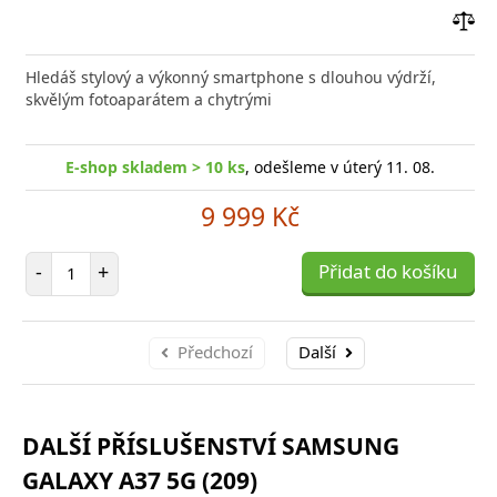
Přid
do
Hledáš stylový a výkonný smartphone s dlouhou výdrží,
poro
skvělým fotoaparátem a chytrými
E-shop skladem > 10 ks
, odešleme v úterý 11. 08.
9 999 Kč
Počet položek
-
+
Přidat do košíku
Předchozí
Další
DALŠÍ PŘÍSLUŠENSTVÍ SAMSUNG
GALAXY A37 5G (209)