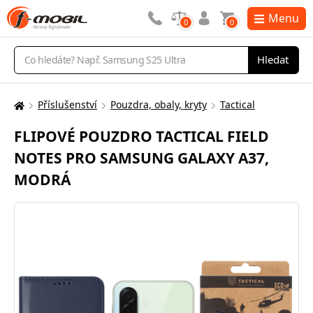
Menu
0
0
Vyhledávání
Hledat
Příslušenství
Pouzdra, obaly, kryty
Tactical
Zde
se
FLIPOVÉ POUZDRO TACTICAL FIELD
nacházíte:
NOTES PRO SAMSUNG GALAXY A37,
MODRÁ