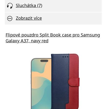
Sluchátka (7)
Zobrazit více
Flipové pouzdro Split Book case pro Samsung
Galaxy A37, navy red