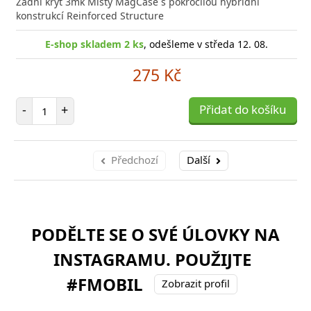
Zadní kryt 3mk Misty MagCase s pokročilou hybridní
konstrukcí Reinforced Structure
E-shop skladem 2 ks
, odešleme v středa 12. 08.
275 Kč
Počet položek
-
+
Přidat do košíku
Předchozí
Další
PODĚLTE SE O SVÉ ÚLOVKY NA
INSTAGRAMU. POUŽIJTE
#FMOBIL
Zobrazit profil