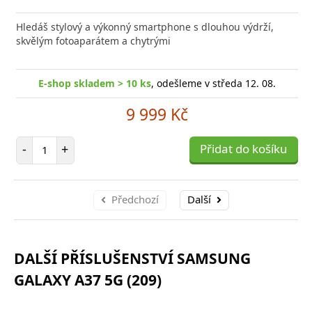
Přid
do
Hledáš stylový a výkonný smartphone s dlouhou výdrží,
poro
skvělým fotoaparátem a chytrými
E-shop skladem > 10 ks
, odešleme v středa 12. 08.
9 999 Kč
Počet položek
-
+
Přidat do košíku
Předchozí
Další
DALŠÍ PŘÍSLUŠENSTVÍ SAMSUNG
GALAXY A37 5G (209)