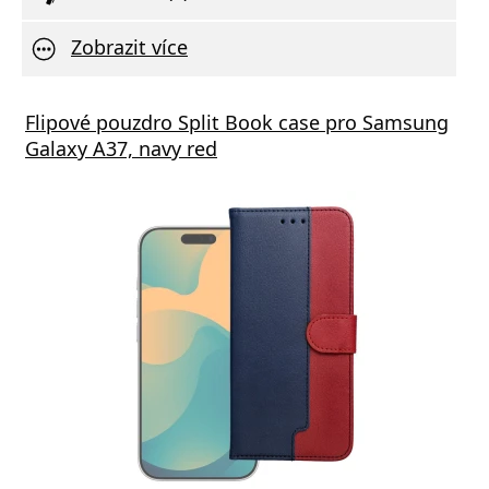
Zobrazit více
Flipové pouzdro Split Book case pro Samsung
Galaxy A37, navy red