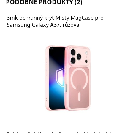
PODOBNÉ PRODUKTY (2)
3mk ochranný kryt Misty MagCase pro
Samsung Galaxy A37, růžová