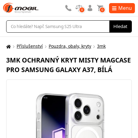
Menu
0
0
Vyhledávání
Hledat
Příslušenství
Pouzdra, obaly, kryty
3mk
Zde
se
3MK OCHRANNÝ KRYT MISTY MAGCASE
nacházíte:
PRO SAMSUNG GALAXY A37, BÍLÁ