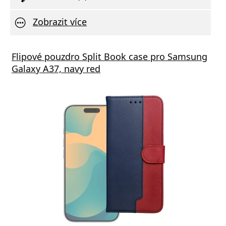
Zobrazit více
Flipové pouzdro Split Book case pro Samsung
Galaxy A37, navy red