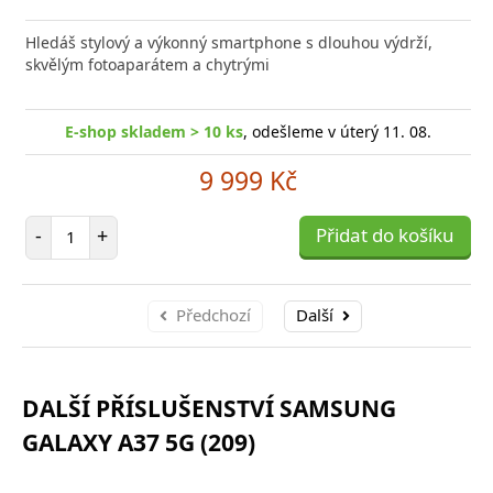
Přid
do
Hledáš stylový a výkonný smartphone s dlouhou výdrží,
poro
skvělým fotoaparátem a chytrými
E-shop skladem > 10 ks
, odešleme v úterý 11. 08.
9 999 Kč
Počet položek
-
+
Přidat do košíku
Předchozí
Další
DALŠÍ PŘÍSLUŠENSTVÍ SAMSUNG
GALAXY A37 5G (209)