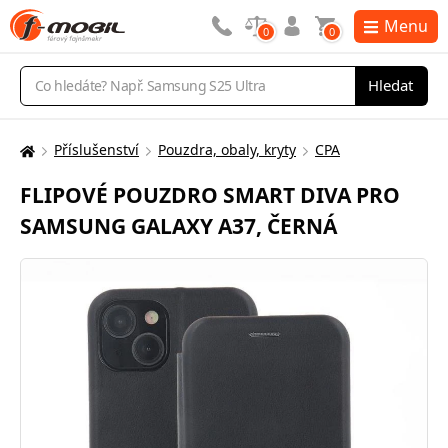
Menu
0
0
Vyhledávání
Hledat
Příslušenství
Pouzdra, obaly, kryty
CPA
Zde
se
FLIPOVÉ POUZDRO SMART DIVA PRO
nacházíte:
SAMSUNG GALAXY A37, ČERNÁ