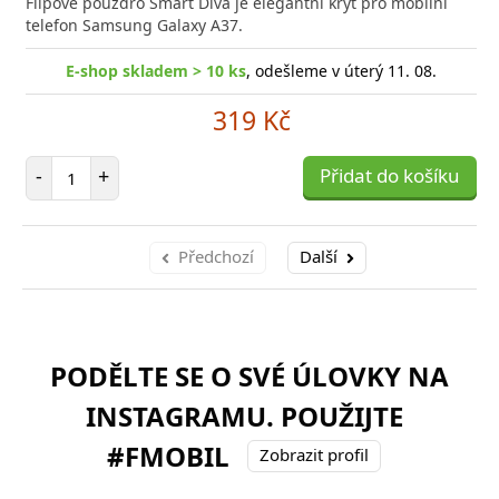
Flipové pouzdro Smart Diva je elegantní kryt pro mobilní
telefon Samsung Galaxy A37.
E-shop skladem > 10 ks
, odešleme v úterý 11. 08.
319 Kč
Počet položek
-
+
Přidat do košíku
Předchozí
Další
PODĚLTE SE O SVÉ ÚLOVKY NA
INSTAGRAMU. POUŽIJTE
#FMOBIL
Zobrazit profil