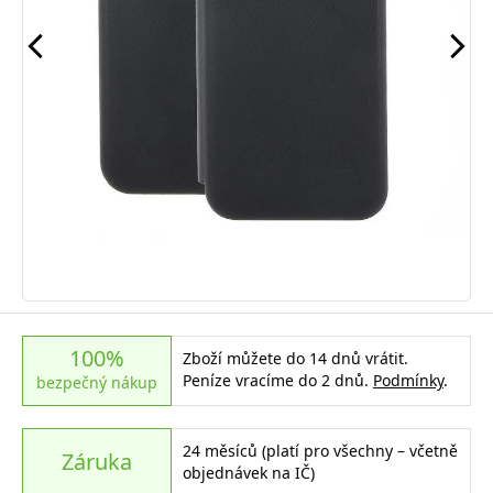
100%
Zboží můžete do 14 dnů vrátit.
Peníze vracíme do 2 dnů.
Podmínky
.
bezpečný nákup
24 měsíců (platí pro všechny – včetně
Záruka
objednávek na IČ)