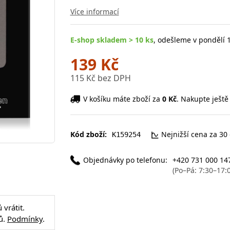
Více informací
E-shop skladem > 10 ks
, odešleme v pondělí 1
139 Kč
115 Kč bez DPH
V košíku máte zboží za
0 Kč
. Nakupte ještě
Kód zboží:
Nejnižší cena za 30
K159254
Objednávky po telefonu:
+420 731 000 14
(Po–Pá: 7:30–17:
vrátit.
ů.
Podmínky
.