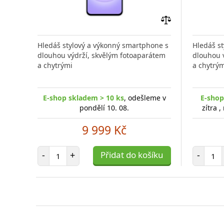
Přidat
do
Hledáš stylový a výkonný smartphone s
Hledáš s
porovnání
dlouhou výdrží, skvělým fotoaparátem
dlouhou 
a chytrými
a chytrým
E-shop skladem > 10 ks
, odešleme v
E-shop
pondělí 10. 08.
zítra 
9 999 Kč
Počet položek
Poč
-
+
Přidat do košíku
-