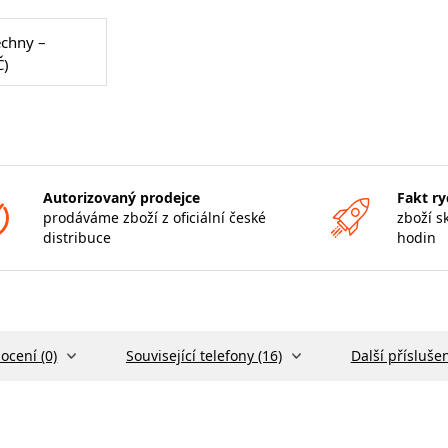
echny –
Č)
Autorizovaný prodejce
Fakt ry
prodáváme zboží z oficiální české
zboží s
distribuce
hodin
ocení (0)
Související telefony (16)
Další příslušen