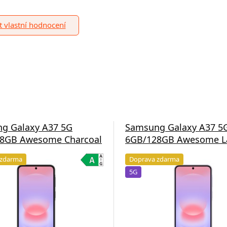
it vlastní hodnocení
g Galaxy A37 5G
Samsung Galaxy A37 5
8GB Awesome Charcoal
6GB/128GB Awesome L
 zdarma
Doprava zdarma
5G