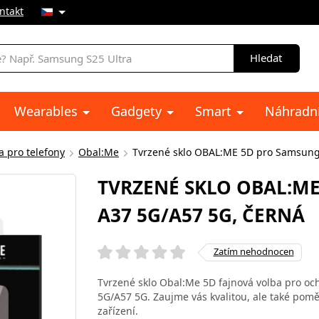
ntakt
Hledat
Wearables
Gadgety
Smart
Náhradní
a pro telefony
Obal:Me
Tvrzené sklo OBAL:ME 5D pro Samsung
TVRZENÉ SKLO OBAL:M
A37 5G/A57 5G, ČERNÁ
Zatím nehodnocen
Tvrzené sklo Obal:Me 5D fajnová volba pro o
5G/A57 5G. Zaujme vás kvalitou, ale také pomě
zařízení.