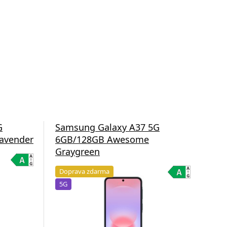
G
Samsung Galaxy A37 5G
Sa
avender
6GB/128GB Awesome
8G
Graygreen
Do
Doprava zdarma
5G
5G