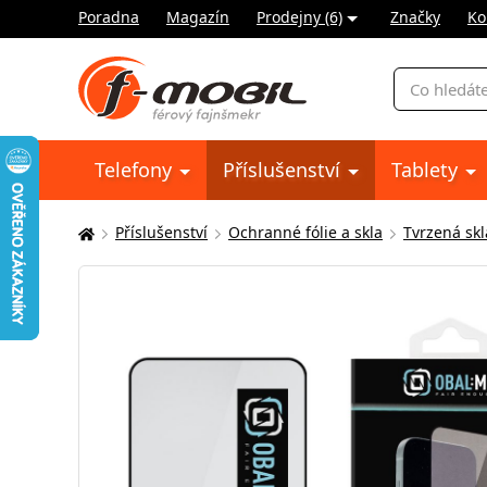
Poradna
Magazín
Prodejny (6)
Značky
Ko
Vyhledávání
Telefony
Příslušenství
Tablety
Příslušenství
Ochranné fólie a skla
Tvrzená skl
Zde
se
nacházíte: