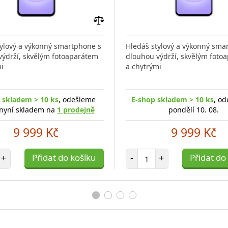
Přidat
do
tylový a výkonný smartphone s
Hledáš stylový a výkonný sma
porovnání
výdrží, skvělým fotoaparátem
dlouhou výdrží, skvělým foto
i
a chytrými
 skladem > 10 ks
, odešleme
E-shop skladem > 10 ks
, od
, nyní skladem na
1 prodejně
pondělí 10. 08.
9 999 Kč
9 999 Kč
et položek
Počet položek
+
Přidat do košíku
-
+
Přidat do