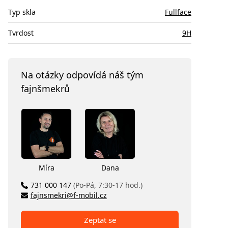
Typ skla
Fullface
Tvrdost
9H
Na otázky odpovídá náš tým
fajnšmekrů
Míra
Dana
731 000 147
(Po-Pá, 7:30-17 hod.)
fajnsmekri@f-mobil.cz
Zeptat se