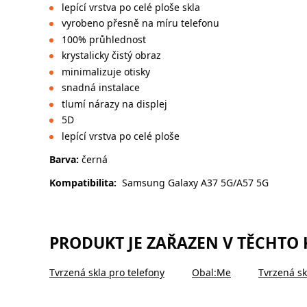
lepící vrstva po celé ploše skla
vyrobeno přesně na míru telefonu
100% průhlednost
krystalicky čistý obraz
minimalizuje otisky
snadná instalace
tlumí nárazy na displej
5D
lepící vrstva po celé ploše
Barva:
černá
Kompatibilita:
Samsung Galaxy A37 5G/A57 5G
PRODUKT JE ZAŘAZEN V TĚCHTO
Tvrzená skla pro telefony
Obal:Me
Tvrzená sk