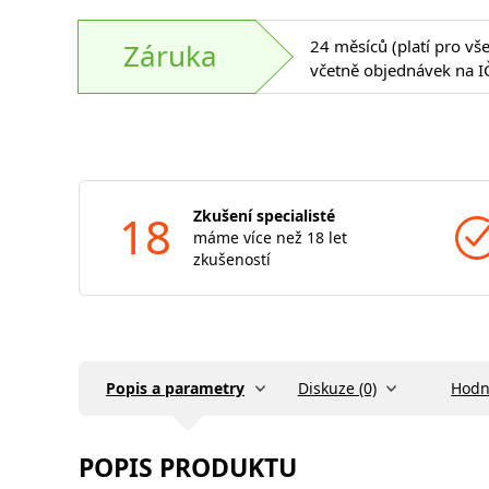
24 měsíců (platí pro vš
Záruka
včetně objednávek na I
18
Zkušení specialisté
máme více než 18 let
zkušeností
Popis a parametry
Diskuze (0)
Hodn
POPIS PRODUKTU