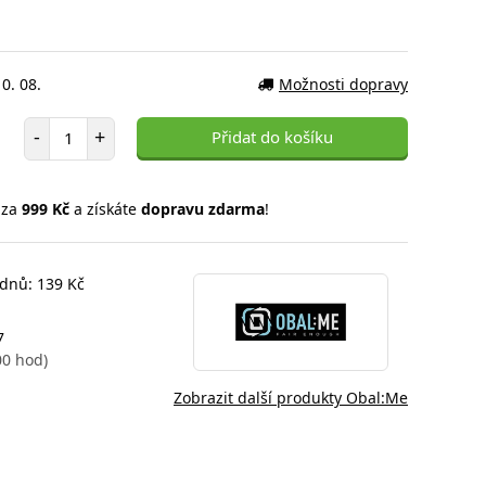
0. 08.
Možnosti dopravy
Počet položek
-
+
Přidat do košíku
 za
999 Kč
a získáte
dopravu zdarma
!
 dnů: 139 Kč
7
00 hod)
Zobrazit další produkty Obal:Me