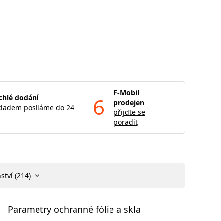
F-Mobil
chlé dodání
6
prodejen
kladem posíláme do 24
přijďte se
poradit
ství (214)
Parametry ochranné fólie a skla