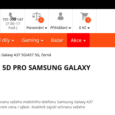
731 000 147
0
0
(7:30–17
hod.)
Porovnání
Přihlášení
0
Kč
 díly
Gaming
Bazar
Akce
 Galaxy A37 5G/A57 5G, černá
E 5D PRO SAMSUNG GALAXY
chranu vašeho mobilního telefonu Samsung Galaxy A37
rem cena / výkon. Kvalitně zajistí ochranu vašeho