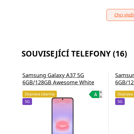
Chci vlož
SOUVISEJÍCÍ TELEFONY (16)
Samsung Galaxy A37 5G
Samsun
6GB/128GB Awesome White
6GB/12
Doprava zdarma
Doprava
5G
5G