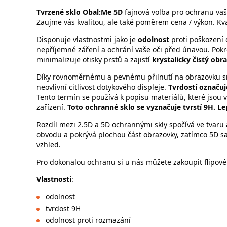
Tvrzené sklo Obal:Me 5D
fajnová volba pro ochranu va
Zaujme vás kvalitou, ale také poměrem cena / výkon. Kva
Disponuje vlastnostmi jako je
odolnost
proti poškození 
nepříjemné záření a ochrání vaše oči před únavou. Pokr
minimalizuje otisky prstů a zajistí
krystalicky čistý obra
Díky rovnoměrnému a pevnému přilnutí na obrazovku si 
neovlivní citlivost dotykového displeje.
Tvrdostí označu
Tento termín se používá k popisu materiálů, které jsou
zařízení.
Toto ochranné sklo se vyznačuje tvrstí 9H. Lep
Rozdíl mezi 2.5D a 5D ochrannými skly spočívá ve tvaru 
obvodu a pokrývá plochou část obrazovky, zatímco 5D sah
vzhled.
Pro dokonalou ochranu si u nás můžete zakoupit flipové
Vlastnosti
:
odolnost
tvrdost 9H
odolnost proti rozmazání