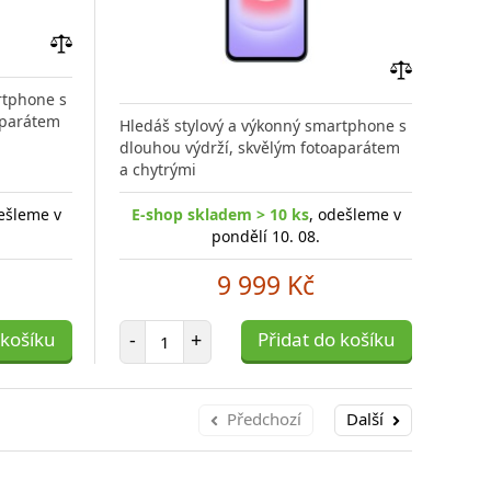
Přidat
do
Přidat
rtphone s
Hled
porovnání
do
aparátem
dlou
Hledáš stylový a výkonný smartphone s
porovnání
a ch
dlouhou výdrží, skvělým fotoaparátem
a chytrými
ešleme v
E-shop skladem > 10 ks
, odešleme v
E-
pondělí 10. 08.
9 999 Kč
Počet položek
 košíku
-
+
Přidat do košíku
-
Předchozí
Další