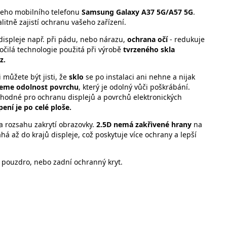
šeho mobilního telefonu
Samsung Galaxy A37 5G/A57 5G
.
litně zajistí ochranu vašeho zařízení.
displeje např. při pádu, nebo nárazu,
ochrana očí
- redukuje
očilá technologie použitá při výrobě
tvrzeného skla
z.
můžete být jisti, že
sklo
se po instalaci ani nehne a nijak
jeme odolnost povrchu
, který je odolný vůči poškrábání.
 vhodné pro ochranu displejů a povrchů elektronických
ení je po celé ploše.
a rozsahu zakrytí obrazovky.
2.5D nemá zakřivené hrany
na
á až do krajů displeje, což poskytuje více ochrany a lepší
 pouzdro, nebo zadní ochranný kryt.