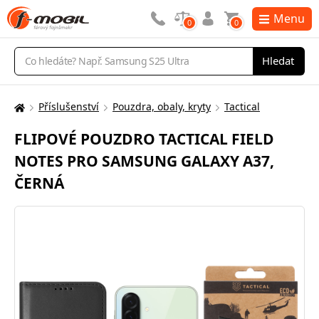
Menu
0
0
Vyhledávání
Hledat
Příslušenství
Pouzdra, obaly, kryty
Tactical
Zde
se
FLIPOVÉ POUZDRO TACTICAL FIELD
nacházíte:
NOTES PRO SAMSUNG GALAXY A37,
ČERNÁ