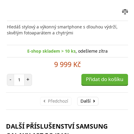
Přid
do
Hledáš stylový a výkonný smartphone s dlouhou výdrží,
poro
skvělým fotoaparátem a chytrými
E-shop skladem > 10 ks
, odešleme zítra
9 999 Kč
Počet položek
-
+
Přidat do košíku
Předchozí
Další
DALŠÍ PŘÍSLUŠENSTVÍ SAMSUNG