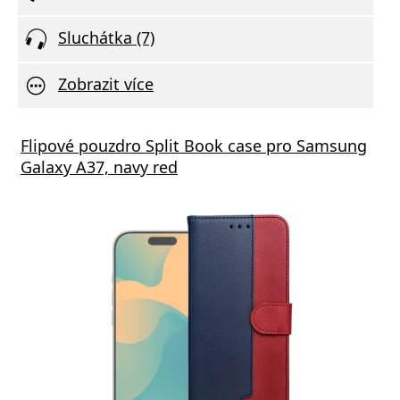
Sluchátka (7)
Zobrazit více
Flipové pouzdro Split Book case pro Samsung
Galaxy A37, navy red