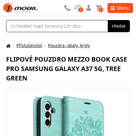
Menu
0
0
Vyhledávání
Hledat
Příslušenství
Pouzdra, obaly, kryty
Zde
se
FLIPOVÉ POUZDRO MEZZO BOOK CASE
nacházíte:
PRO SAMSUNG GALAXY A37 5G, TREE
GREEN