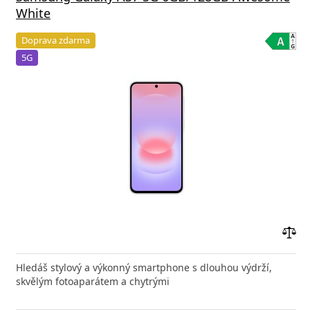
White
Doprava zdarma
5G
Přid
do
Hledáš stylový a výkonný smartphone s dlouhou výdrží,
poro
skvělým fotoaparátem a chytrými