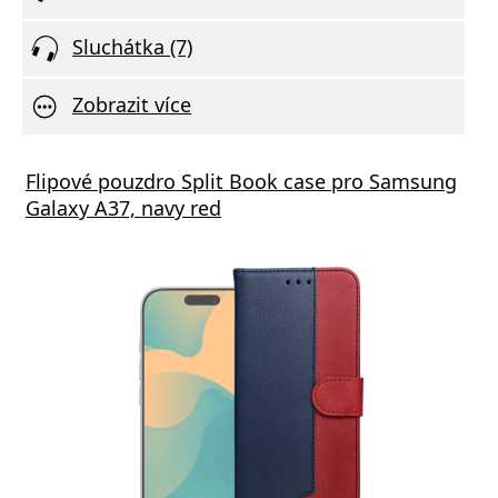
Sluchátka (7)
Zobrazit více
Flipové pouzdro Split Book case pro Samsung
Galaxy A37, navy red