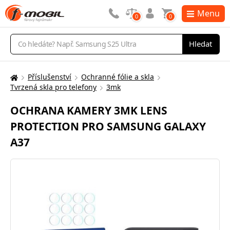
Menu
0
0
Vyhledávání
Hledat
Příslušenství
Ochranné fólie a skla
Zde
Tvrzená skla pro telefony
3mk
se
nacházíte:
OCHRANA KAMERY 3MK LENS
PROTECTION PRO SAMSUNG GALAXY
A37