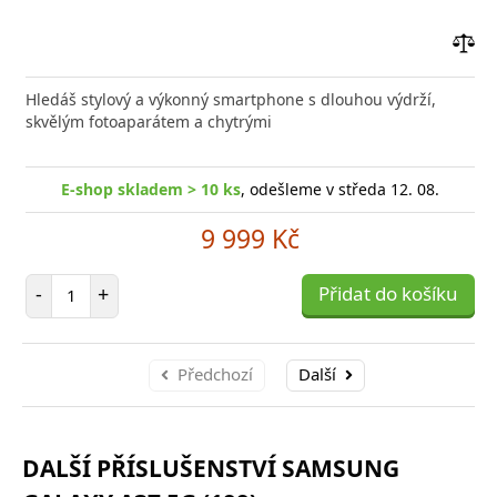
Přid
do
Hledáš stylový a výkonný smartphone s dlouhou výdrží,
poro
skvělým fotoaparátem a chytrými
E-shop skladem > 10 ks
, odešleme v středa 12. 08.
9 999 Kč
Počet položek
-
+
Přidat do košíku
Předchozí
Další
DALŠÍ PŘÍSLUŠENSTVÍ SAMSUNG